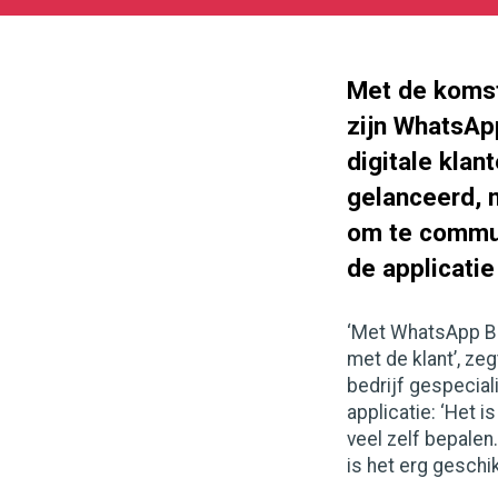
04-
05
1000
562
Met de koms
zijn WhatsApp
digitale klan
gelanceerd, 
om te commu
de applicati
‘Met WhatsApp Bus
met de klant’, ze
bedrijf gespecial
applicatie: ‘Het i
veel zelf bepalen
is het erg geschik