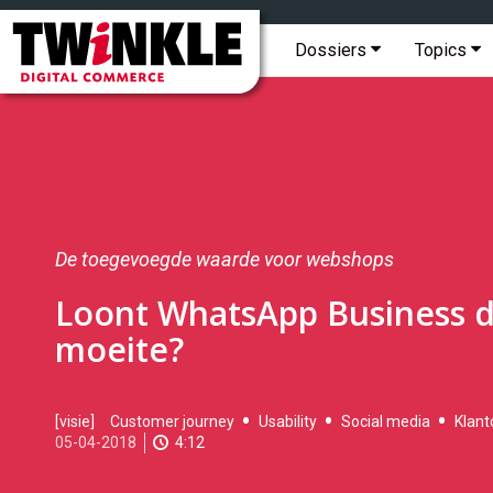
Topmenu
Twinkle
|
Hoofdmenu
Dossiers
Topics
Digital
Commerce
De toegevoegde waarde voor webshops
Loont WhatsApp Business 
moeite?
2018-
[visie]
Customer journey
Usability
Social media
Klant
04-
05-04-2018
4:12
05T11:02:00
2018-