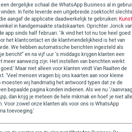
een dergelijke schaal die WhatsApp Business al in gebrui
e vinden. In feite leverde een uitgebreide zoektocht slecht
ie aangaf de applicatie daadwerkelijk te gebruiken:
Kuns
winkel in handgemaakte stadskaarten. Oprichter Jorick va
e app sinds half februari. ‘Ik vind het tot nu toe heel goed
or het klantcontact en de klantvriendelijkheid is het van
de. We hebben automatische berichten ingesteld als
je bericht” en na vijf uur ‘s middags krijgen klanten een
et meer aanwezig zijn. Het instellen van berichten werkt
 goed.’ Maar niet alleen voor klanten vindt Van Raalten de
kt. ‘Veel mensen vragen bij ons kaarten aan voor kleine
 moesten wij handmatig het antwoord typen dat ze de
en bepaalde pagina konden indienen. Als we nu ‘/aanvraag
pp, dan krijg je meteen de hele mikmak en hoef je niet all
n. Voor zowel onze klanten als voor ons is WhatsApp
ma toevoeging.’