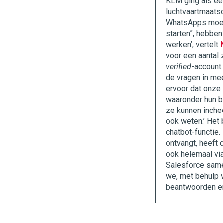
KLM ging als éé
luchtvaartmaats
WhatsApps moede
starten”, hebbe
werken’, vertelt
voor een aantal 
verified
-account
de vragen in me
ervoor dat onze 
waaronder hun b
ze kunnen inchec
ook weten.’ Het
chatbot-functie.
ontvangt, heeft 
ook helemaal vi
Salesforce same
we, met behulp v
beantwoorden en