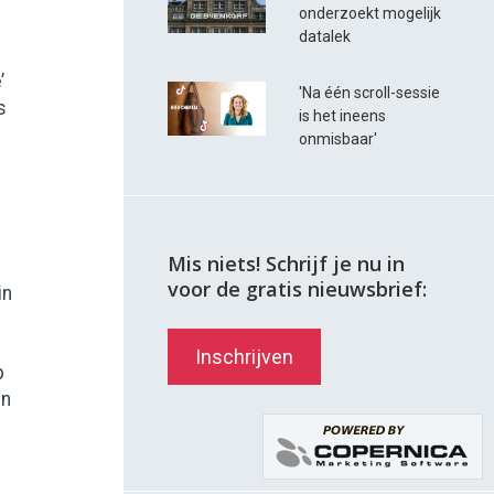
onderzoekt mogelijk
datalek
’
'Na één scroll-sessie
s
is het ineens
onmisbaar'
Mis niets! Schrijf je nu in
voor de gratis nieuwsbrief:
in
Inschrijven
p
en