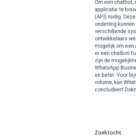
Om een chatbot, 
applicatie te bo
(API) nodig. Dez
onderling kunnen
verschillende sy
ontwikkelaars we
mogelijk om een 
er een chatbot-fu
zijn de mogelijk
WhatsApp Busines
en beter. Voor bi
volume, kan Whats
concludeert Dok
Zoektocht