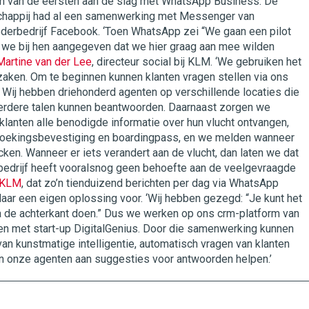
n van de eersten aan de slag met WhatsApp Business. De
chappij had al een samenwerking met Messenger van
rbedrijf Facebook. ‘Toen WhatsApp zei “We gaan een pilot
n we bij hen aangegeven dat we hier graag aan mee wilden
Martine van der Lee
, directeur social bij KLM. ‘We gebruiken het
zaken. Om te beginnen kunnen klanten vragen stellen via ons
. Wij hebben driehonderd agenten op verschillende locaties die
erdere talen kunnen beantwoorden. Daarnaast zorgen we
klanten alle benodigde informatie over hun vlucht ontvangen,
oekingsbevestiging en boardingpass, en we melden wanneer
ken. Wanneer er iets verandert aan de vlucht, dan laten we dat
 bedrijf heeft vooralsnog geen behoefte aan de veelgevraagde
KLM
, dat zo’n tienduizend berichten per dag via WhatsApp
daar een eigen oplossing voor. ‘Wij hebben gezegd: “Je kunt het
a de achterkant doen.” Dus we werken op ons crm-platform van
n met start-up DigitalGenius. Door die samenwerking kunnen
an kunstmatige intelligentie, automatisch vragen van klanten
 onze agenten aan suggesties voor antwoorden helpen.’