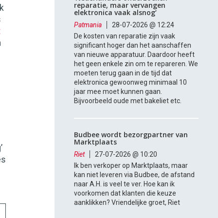
reparatie, maar vervangen
k
elektronica vaak alsnog’
s
Patmania
28-07-2026 @ 12:24
t
De kosten van reparatie zijn vaak
n
significant hoger dan het aanschaffen
van nieuwe apparatuur. Daardoor heeft
het geen enkele zin om te repareren. We
moeten terug gaan in de tijd dat
elektronica gewoonweg minimaal 10
jaar mee moet kunnen gaan.
Bijvoorbeeld oude met bakeliet etc.
Budbee wordt bezorgpartner van
Marktplaats
’
Riet
27-07-2026 @ 10:20
es
Ik ben verkoper op Marktplaats, maar
kan niet leveren via Budbee, de afstand
naar A.H. is veel te ver. Hoe kan ik
voorkomen dat klanten die keuze
aanklikken? Vriendelijke groet, Riet