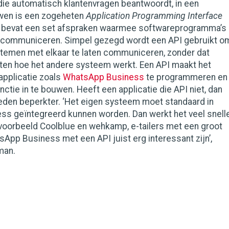
die automatisch klantenvragen beantwoordt, in een
uwen is een zogeheten
Application Programming Interface
e bevat een set afspraken waarmee softwareprogramma’s
 communiceren. Simpel gezegd wordt een API gebruikt o
stemen met elkaar te laten communiceren, zonder dat
ten hoe het andere systeem werkt. Een API maakt het
applicatie zoals
WhatsApp Business
te programmeren en
nctie in te bouwen. Heeft een applicatie die API niet, dan
heden beperkter. ‘Het eigen systeem moet standaard in
s geïntegreerd kunnen worden. Dan werkt het veel snell
jvoorbeeld Coolblue en wehkamp, e-tailers met een groot
App Business met een API juist erg interessant zijn’,
man.