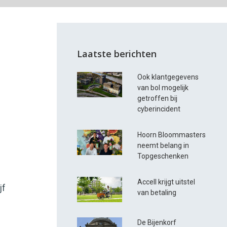
Laatste berichten
Ook klantgegevens
van bol mogelijk
getroffen bij
cyberincident
Hoorn Bloommasters
neemt belang in
Topgeschenken
Accell krijgt uitstel
jf
van betaling
De Bijenkorf