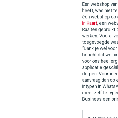
Een webshop van 
heeft, was niet t
één webshop op d
in Kaart
, een web
Raalten gebruikt d
werken. Vooral vo
toegevoegde waar
“Dank je wel voor 
bericht dat we ni
voor ons heel erg
applicatie geschi
dorpen. Voorheen
aanvraag dan op e
intypen in WhatsA
meer zelf te type
Business een pri