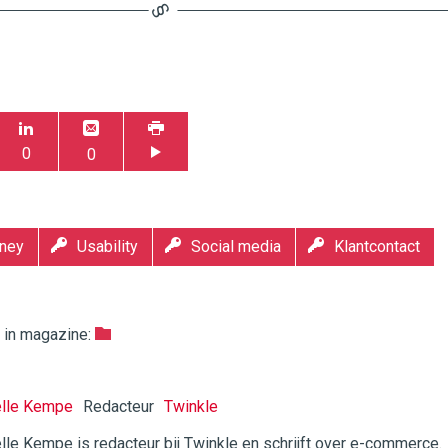
0
0
rney
Usability
Social media
Klantcontact
k in magazine:
elle Kempe
Redacteur
Twinkle
lle Kempe is redacteur bij Twinkle en schrijft over e-commerce.