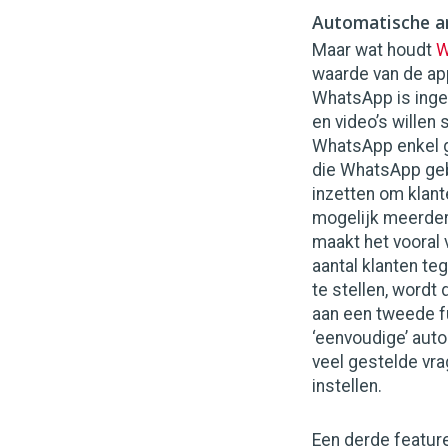
Automatische 
Maar wat houdt
W
waarde van de ap
WhatsApp is inges
en video’s willen 
WhatsApp enkel g
die WhatsApp geb
inzetten om klan
mogelijk meerder
maakt het vooral
aantal klanten te
te stellen, wordt 
aan een tweede f
‘eenvoudige’ aut
veel gestelde v
instellen.
Een derde featur