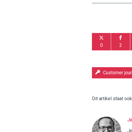
0
2
Customer jou
Dit artikel staat oo
J
Twinkle
|
Je