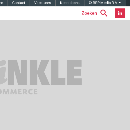
en
Contact
Vacatures
Kennisbank
© BBP Media B.V.
Zoeken
Nieuwsb