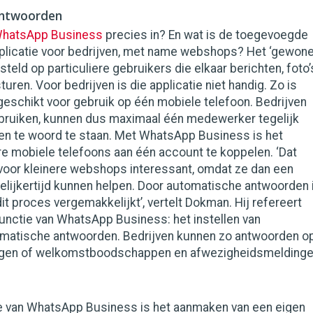
antwoorden
hatsApp Business
precies in? En wat is de toegevoegde
plicatie voor bedrijven, met name webshops? Het ‘gewone
teld op particuliere gebruikers die elkaar berichten, foto’
sturen. Voor bedrijven is die applicatie niet handig. Zo is
eschikt voor gebruik op één mobiele telefoon. Bedrijven
ruiken, kunnen dus maximaal één medewerker tegelijk
ten te woord te staan. Met WhatsApp Business is het
e mobiele telefoons aan één account te koppelen. ‘Dat
 voor kleinere webshops interessant, omdat ze dan een
gelijkertijd kunnen helpen. Door automatische antwoorden 
dit proces vergemakkelijkt’, vertelt Dokman. Hij refereert
unctie van WhatsApp Business: het instellen van
omatische antwoorden. Bedrijven kunnen zo antwoorden o
ragen of welkomstboodschappen en afwezigheidsmelding
e van WhatsApp Business is het aanmaken van een eigen