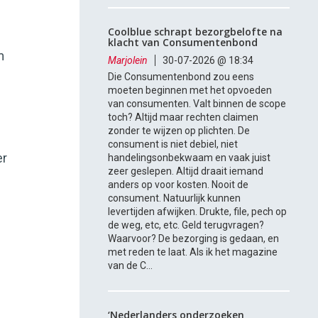
Coolblue schrapt bezorgbelofte na
klacht van Consumentenbond
m
Marjolein
30-07-2026 @ 18:34
Die Consumentenbond zou eens
moeten beginnen met het opvoeden
van consumenten. Valt binnen de scope
toch? Altijd maar rechten claimen
zonder te wijzen op plichten. De
consument is niet debiel, niet
er
handelingsonbekwaam en vaak juist
zeer geslepen. Altijd draait iemand
anders op voor kosten. Nooit de
consument. Natuurlijk kunnen
levertijden afwijken. Drukte, file, pech op
de weg, etc, etc. Geld terugvragen?
Waarvoor? De bezorging is gedaan, en
met reden te laat. Als ik het magazine
van de C...
‘Nederlanders onderzoeken