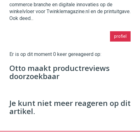
commerce branche en digitale innovaties op de
winkelvloer voor Twinklemagazine.nl en de printuitgave.
Ook deed...
Twinkle
profiel
|
Digital
Commerce
https://twinklemagazine.nl
Er is op dit moment 0 keer gereageerd op:
96
Otto maakt productreviews
54
doorzoekbaar
Je kunt niet meer reageren op dit
artikel.