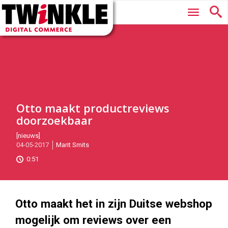
Twinkle
Hoofdmenu
|
Digital
Commerce
Otto maakt productreviews
doorzoekbaar
2017-
[nieuws]
04-05-2017
Marit Smits
05-
04T11:13:00
0:51
2017-
05-
22
2365
1330
Otto maakt het in zijn Duitse webshop
mogelijk om reviews over een