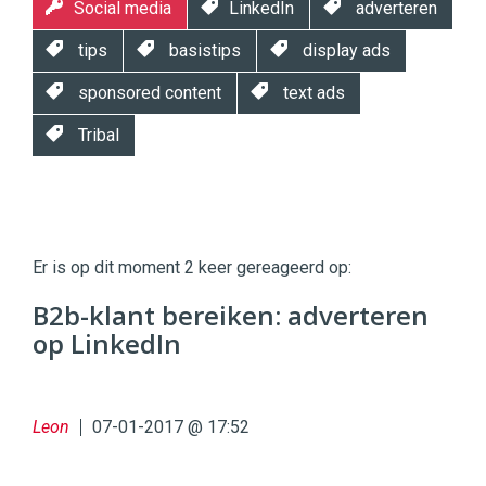
Social media
LinkedIn
adverteren
tips
basistips
display ads
sponsored content
text ads
Tribal
Twinkle
Twinkle
|
Er is op dit moment 2 keer gereageerd op:
Digital
Commerce
https://twinklemagazine.nl
B2b-klant bereiken: adverteren
op LinkedIn
96
54
Leon
07-01-2017 @ 17:52