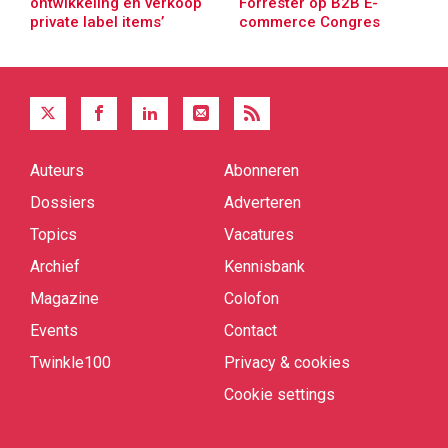
ontwikkeling en verkoop
Forrester op B2B E-
private label items’
commerce Congres
Auteurs
Abonneren
Quick
links
Dossiers
Adverteren
Topics
Vacatures
Archief
Kennisbank
Magazine
Colofon
Events
Contact
Twinkle100
Privacy & cookies
Cookie settings