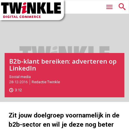
Twinkle
Hoofdmenu
|
Digital
Commerce
B2b-klant bereiken: adverteren op
LinkedIn
2016-
Social media
28-12-2016
Redactie Twinkle
12-
28T15:55:00
3:12
2017-
05-
27
2508
1410
Zit jouw doelgroep voornamelijk in de
b2b-sector en wil je deze nog beter