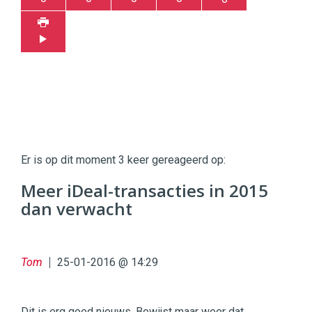
Twinkle
Twinkle
|
Er is op dit moment 3 keer gereageerd op:
Digital
Commerce
https://twinklemagazine.nl
Meer iDeal-transacties in 2015
dan verwacht
96
54
Tom
25-01-2016 @ 14:29
Dit is erg goed nieuws. Bewijst maar weer dat