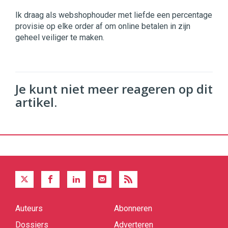
Ik draag als webshophouder met liefde een percentage
provisie op elke order af om online betalen in zijn
geheel veiliger te maken.
Je kunt niet meer reageren op dit
artikel.
Auteurs
Abonneren
Quick
links
Dossiers
Adverteren