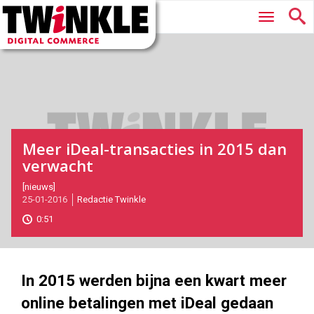
Twinkle
Hoofdmenu
|
Digital
Commerce
Meer iDeal-transacties in 2015 dan
verwacht
2016-
[nieuws]
25-01-2016
Redactie Twinkle
01-
25T14:52:00
0:51
2017-
05-
27
180
101
In 2015 werden bijna een kwart meer
online betalingen met iDeal gedaan