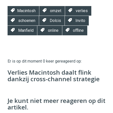
Macintosh
omzet
verlies
schoenen
Dolcis
Invito
Manfield
online
offline
Twinkle
Twinkle
|
Er is op dit moment 0 keer gereageerd op:
Digital
Commerce
https://twinklemagazine.nl
Verlies Macintosh daalt flink
dankzij cross-channel strategie
96
54
Je kunt niet meer reageren op dit
artikel.