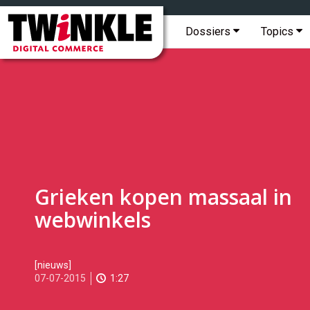
Topmenu
Twinkle
|
Hoofdmenu
Dossiers
Topics
Digital
Commerce
Grieken kopen massaal in
webwinkels
2015-
[nieuws]
07-
07-07-2015
1:27
07T09:10:00
2017-