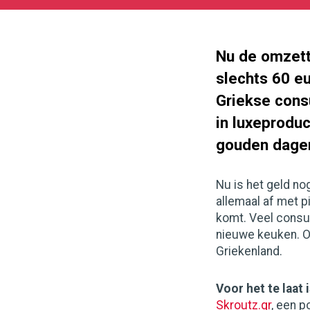
05-
27
180
101
Nu de omzett
slechts 60 eu
Griekse cons
in luxeproduc
gouden dage
Nu is het geld no
allemaal af met p
komt. Veel consu
nieuwe keuken. O
Griekenland.
Voor het te laat 
Skroutz.gr
, een p