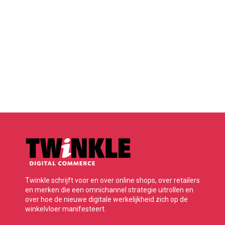
Twinkle schrijft voor en over online shops, over retailers
en merken die een omnichannel strategie uitrollen en
over hoe de nieuwe digitale werkelijkheid zich op de
winkelvloer manifesteert.