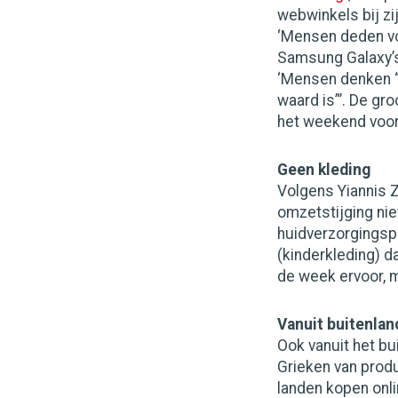
webwinkels bij zi
‘Mensen deden vo
Samsung Galaxy’s
‘Mensen denken “i
waard is”’. De gr
het weekend voor 
Geen kleding
Volgens Yiannis Z
omzetstijging nie
huidverzorgingsp
(kinderkleding) 
de week ervoor, m
Vanuit buitenla
Ook vanuit het b
Grieken van prod
landen kopen onl