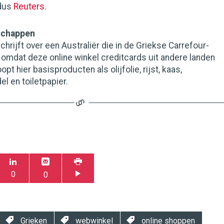
ldus
Reuters
.
schappen
hrijft over een Australiër die in de Griekse Carrefour-
omdat deze online winkel creditcards uit andere landen
pt hier basisproducten als olijfolie, rijst, kaas,
 en toiletpapier.
0
0
Grieken
webwinkel
online shoppen