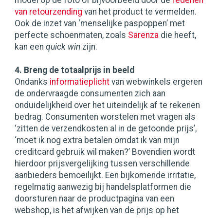
model op de foto of bijvoorbeeld door de
redenen
van retourzending
van het product te vermelden.
Ook de inzet van ‘menselijke paspoppen’ met
perfecte schoenmaten, zoals
Sarenza
die heeft,
kan een
quick win
zijn.
4. Breng de totaalprijs in beeld
Ondanks
informatieplicht
van webwinkels ergeren
de ondervraagde consumenten zich aan
onduidelijkheid over het uiteindelijk af te rekenen
bedrag. Consumenten worstelen met vragen als
‘zitten de verzendkosten al in de getoonde prijs’,
‘moet ik nog extra betalen omdat ik van mijn
creditcard gebruik wil maken?’ Bovendien wordt
hierdoor prijsvergelijking tussen verschillende
aanbieders bemoeilijkt. Een bijkomende irritatie,
regelmatig aanwezig bij handelsplatformen die
doorsturen naar de productpagina van een
webshop, is het afwijken van de prijs op het