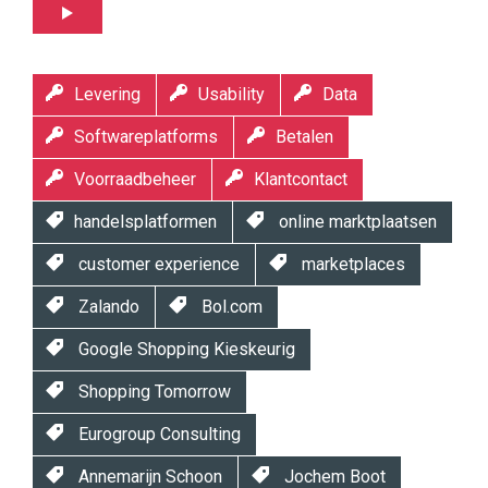
Levering
Usability
Data
Softwareplatforms
Betalen
Voorraadbeheer
Klantcontact
handelsplatformen
online marktplaatsen
customer experience
marketplaces
Zalando
Bol.com
Google Shopping Kieskeurig
Shopping Tomorrow
Eurogroup Consulting
Annemarijn Schoon
Jochem Boot