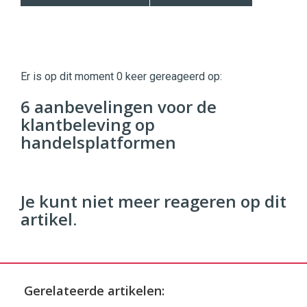
Twinkle
Twinkle
|
Er is op dit moment 0 keer gereageerd op:
Digital
Commerce
https://twinklemagazine.nl
6 aanbevelingen voor de
klantbeleving op
96
54
handelsplatformen
Je kunt niet meer reageren op dit
artikel.
Gerelateerde artikelen: