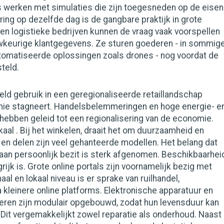
s werken met simulaties die zijn toegesneden op de eisen
ering op dezelfde dag is de gangbare praktijk in grote
 en logistieke bedrijven kunnen de vraag vaak voorspellen
wkeurige klantgegevens. Ze sturen goederen - in sommig
utomatiseerde oplossingen zoals drones - nog voordat de
steld.
eld gebruik in een geregionaliseerde retaillandschap
ie stagneert. Handelsbelemmeringen en hoge energie- e
hebben geleid tot een regionalisering van de economie.
al . Bij het winkelen, draait het om duurzaamheid en
 en delen zijn veel gehanteerde modellen. Het belang dat
an persoonlijk bezit is sterk afgenomen. Beschikbaarhei
rijk is. Grote online portals zijn voornamelijk bezig met
aal en lokaal niveau is er sprake van ruilhandel,
 kleinere online platforms. Elektronische apparatuur en
en zijn modulair opgebouwd, zodat hun levensduur kan
Dit vergemakkelijkt zowel reparatie als onderhoud. Naast