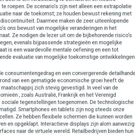
te roepen. De scenario's zijn niet alleen een extrapolatie
ituatie naar de toekomst; ze houden bewust rekening met
 discontinuïteit. Daarmee maken de zeer uiteenlopende
's ons bewust van mogelijke veranderingen in het
at. Ze nodigen de lezer uit om de bijbehorende risico's
wegen, evenals bijpassende strategieën en mogelijke
taat is een waardevolle mentale oefening en een tot
de evaluatie van mogelijke toekomstige ontwikkelingen
ide consumentengedrag en een convergerende detailhande
rond van een gematigde economische groei heeft de
 maatschappij zich stevig gevestigd. In veel van de
mieën , zoals Australië, Frankrijk en het Verenigd
 de sociale tegenstellingen toegenomen. De technologische
ematigd. Smartphones en tablets zijn nog steeds onze
ellen. Ze hebben flexibele schermen die kunnen worden
en en opgeklapt. Interactieve displays zijn alom aanwezig
erfaces naar de virtuele wereld. Retailbedrijven bieden hun