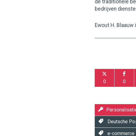
de traditionele b
bedrijven dienst
Ewout H. Blaauw 
0
0
Personalisati
Deutsche Po
e-commerce