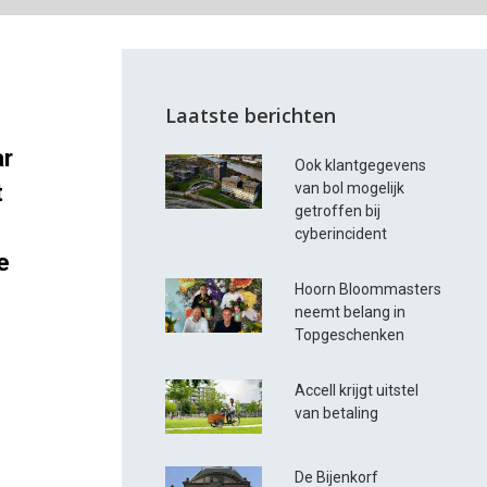
Laatste berichten
ar
Ook klantgegevens
t
van bol mogelijk
getroffen bij
cyberincident
e
Hoorn Bloommasters
neemt belang in
Topgeschenken
Accell krijgt uitstel
van betaling
De Bijenkorf