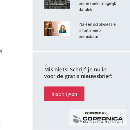
onderzoekt mogelijk
datalek
'Na één scroll-sessie
is het ineens
onmisbaar'
or
Mis niets! Schrijf je nu in
voor de gratis nieuwsbrief:
e
Inschrijven
t