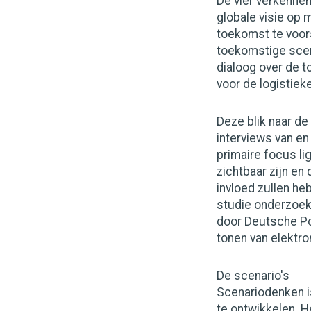
De vier verkenne
globale visie op 
toekomst te voors
toekomstige scena
dialoog over de t
voor de logistieke
Deze blik naar d
interviews van en
primaire focus li
zichtbaar zijn en
invloed zullen he
studie onderzoekt
door Deutsche Po
tonen van elektro
De scenario's
Scenariodenken i
te ontwikkelen. H