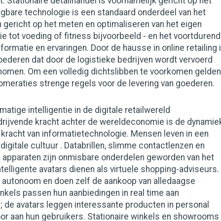
 Stationaire detailhandel is voornamelijk gericht op het
gbare technologie is een standaard onderdeel van het
n gericht op het meten en optimaliseren van het eigen
tie tot voeding of fitness bijvoorbeeld - en het voortdurend
formatie en ervaringen. Door de hausse in online retailing 
ederen dat door de logistieke bedrijven wordt vervoerd
enomen. Om een volledig dichtslibben te voorkomen gelden
lomeraties strenge regels voor de levering van goederen.
atige intelligentie in de digitale retailwereld
 drijvende kracht achter de wereldeconomie is de dynamie
 kracht van informatietechnologie. Mensen leven in een
igitale cultuur . Databrillen, slimme contactlenzen en
 apparaten zijn onmisbare onderdelen geworden van het
ntelligente avatars dienen als virtuele shopping-adviseurs.
 autonoom en doen zelf de aankoop van alledaagse
kels passen hun aanbiedingen in real time aan
n; de avatars leggen interessante producten in personal
or aan hun gebruikers. Stationaire winkels en showrooms