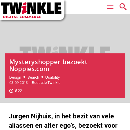
Twinkle
Hoofdmenu
|
Digital
Commerce
Mysteryshopper bezoekt
Noppies.com
2013-
Design
Search
Usability
03-09-2013
Redactie Twinkle
09-
03T10:00:00
8:22
2017-
11-
09
180
101
Jurgen Nijhuis, in het bezit van vele
aliassen en alter ego’s, bezoekt voor