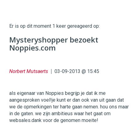
Twinkle
Twinkle
|
Er is op dit moment 1 keer gereageerd op:
Digital
Commerce
https://twinklemagazine.nl
Mysteryshopper bezoekt
Noppies.com
96
54
Norbert Mutsaerts
03-09-2013 @ 15:45
als eigenaar van Noppies begrijp je dat ik me
aangesproken voel!je kunt er dan ook van uit gaan dat
we de opmerkingen ter harte gaan nemen. hou ons maar
in de gaten. we zijn ambitieus waar het gaat om
websales.dank voor de genomen moeite!