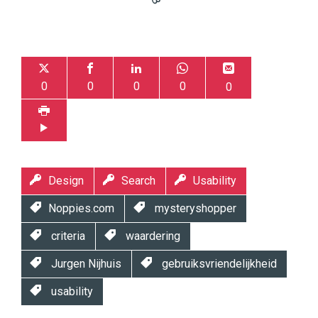
0
0
0
0
0
Design
Search
Usability
Noppies.com
mysteryshopper
criteria
waardering
Jurgen Nijhuis
gebruiksvriendelijkheid
usability