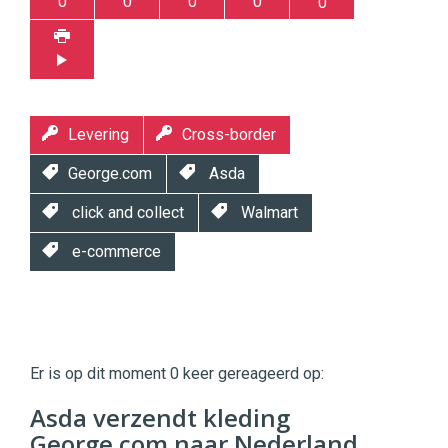
0
0
0
0
0
Levering
Cross-border
George.com
Asda
click and collect
Walmart
e-commerce
Twinkle
Twinkle
|
Er is op dit moment 0 keer gereageerd op:
Digital
Commerce
https://twinklemagazine.nl
Asda verzendt kleding
George.com naar Nederland