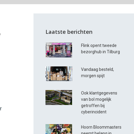
Laatste berichten
e
Flink opent tweede
bezorghub in Tilburg
Vandaag besteld,
morgen spijt
Ook klantgegevens
van bol mogelijk
getroffen bij
r
cyberincident
Hoorn Bloommasters
neemt belang in