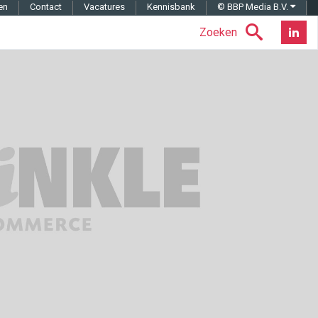
en
Contact
Vacatures
Kennisbank
© BBP Media B.V.
Zoeken
Nieuwsb