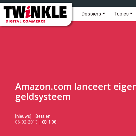
Topmenu
Twinkle
|
Hoofdmenu
Dossiers
Topics
Digital
Commerce
Amazon.com lanceert eige
geldsysteem
2013-
[nieuws]
Betalen
02-
06-02-2013
1:08
06T12:35:00
2017-