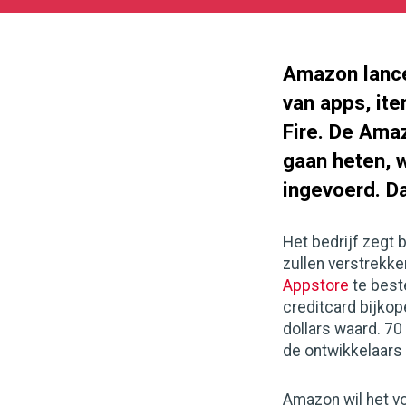
05-
27
180
101
Amazon lance
van apps, it
Fire. De Ama
gaan heten, 
ingevoerd. D
Het bedrijf zegt 
zullen verstrekke
Appstore
te best
creditcard bijkop
dollars waard. 7
de ontwikkelaars 
Amazon wil het v