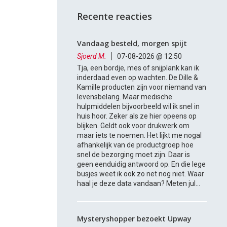
Recente reacties
Vandaag besteld, morgen spijt
Sjoerd M.
07-08-2026 @ 12:50
Tja, een bordje, mes of snijplank kan ik
inderdaad even op wachten. De Dille &
Kamille producten zijn voor niemand van
levensbelang. Maar medische
hulpmiddelen bijvoorbeeld wil ik snel in
huis hoor. Zeker als ze hier opeens op
blijken. Geldt ook voor drukwerk om
maar iets te noemen. Het lijkt me nogal
afhankelijk van de productgroep hoe
snel de bezorging moet zijn. Daar is
geen eenduidig antwoord op. En die lege
busjes weet ik ook zo net nog niet. Waar
haal je deze data vandaan? Meten jul...
Mysteryshopper bezoekt Upway