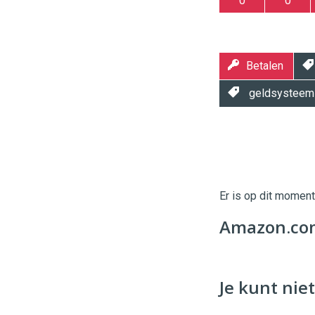
0
0
Betalen
geldsysteem
Twinkle
Twinkle
|
Digital
Er is op dit momen
Commerce
https://
Amazon.com
96
54
Je kunt niet