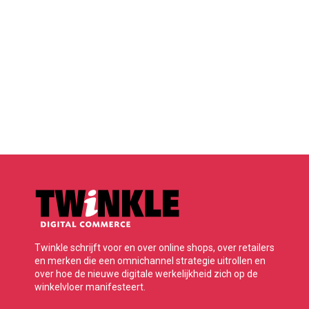
Twinkle schrijft voor en over online shops, over retailers
en merken die een omnichannel strategie uitrollen en
over hoe de nieuwe digitale werkelijkheid zich op de
winkelvloer manifesteert.