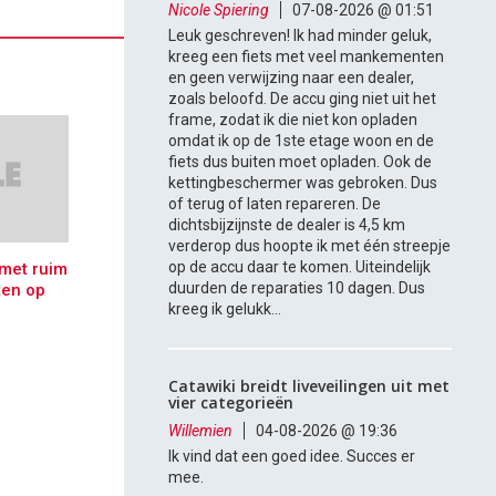
Nicole Spiering
07-08-2026 @ 01:51
Leuk geschreven! Ik had minder geluk,
kreeg een fiets met veel mankementen
en geen verwijzing naar een dealer,
zoals beloofd. De accu ging niet uit het
frame, zodat ik die niet kon opladen
omdat ik op de 1ste etage woon en de
fiets dus buiten moet opladen. Ook de
kettingbeschermer was gebroken. Dus
of terug of laten repareren. De
dichtsbijzijnste de dealer is 4,5 km
verderop dus hoopte ik met één streepje
op de accu daar te komen. Uiteindelijk
met ruim
duurden de reparaties 10 dagen. Dus
ten op
kreeg ik gelukk...
Catawiki breidt liveveilingen uit met
vier categorieën
Willemien
04-08-2026 @ 19:36
Ik vind dat een goed idee. Succes er
mee.