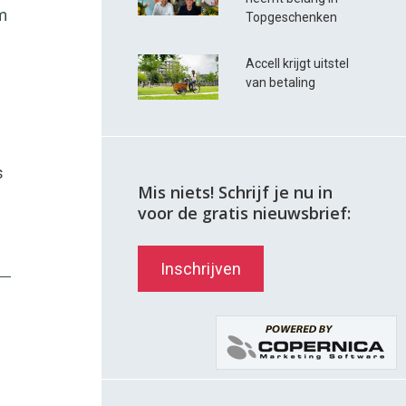
em
Topgeschenken
n
Accell krijgt uitstel
van betaling
s
Mis niets! Schrijf je nu in
voor de gratis nieuwsbrief:
Inschrijven