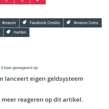
0
0
Amazon
Facebook Credits
Amazon Coins
munten
t 0 keer gereageerd op:
twinklemagazine.nl
 lanceert eigen geldsysteem
 meer reageren op dit artikel.