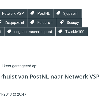
Netwerk VSP
PostNL
Sjopze.nl
Zosjopze.nl
Folders.nl
Scoupy
t
ongeadresseerde post
Twinkle100
t 1 keer gereageerd op:
twinklemagazine.nl
erhuist van PostNL naar Netwerk VSP
1-2013 @ 20:47