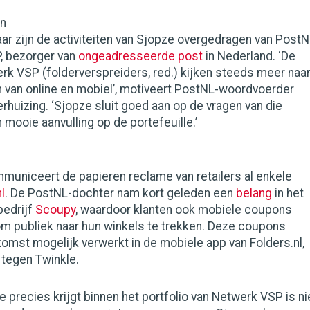
en
 jaar zijn de activiteiten van Sjopze overgedragen van Post
, bezorger van
ongeadresseerde post
in Nederland. ‘De
rk VSP (folderverspreiders, red.) kijken steeds meer naa
 van online en mobiel’, motiveert PostNL-woordvoerder
huizing. ‘Sjopze sluit goed aan op de vragen van die
n mooie aanvulling op de portefeuille.’
uniceert de papieren reclame van retailers al enkele
l
. De PostNL-dochter nam kort geleden een
belang
in het
bedrijf
Scoupy
, waardoor klanten ook mobiele coupons
om publiek naar hun winkels te trekken. Deze coupons
omst mogelijk verwerkt in de mobiele app van Folders.nl,
 tegen Twinkle.
 precies krijgt binnen het portfolio van Netwerk VSP is ni