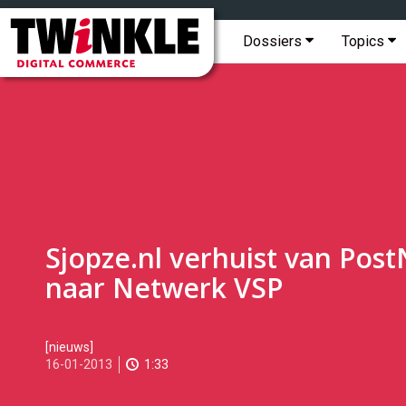
Topmenu
Twinkle
|
Hoofdmenu
Dossiers
Topics
Digital
Commerce
Sjopze.nl verhuist van Post
naar Netwerk VSP
2013-
[nieuws]
01-
16-01-2013
1:33
16T14:22:00
2017-