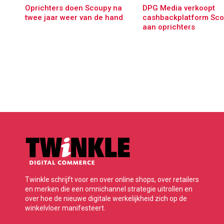
Oprichters doen Scoupy na
DPG Media verkoopt
twee jaar weer van de hand
cashbackplatform Sco
aan oprichters
Twinkle schrijft voor en over online shops, over retailers
en merken die een omnichannel strategie uitrollen en
over hoe de nieuwe digitale werkelijkheid zich op de
winkelvloer manifesteert.