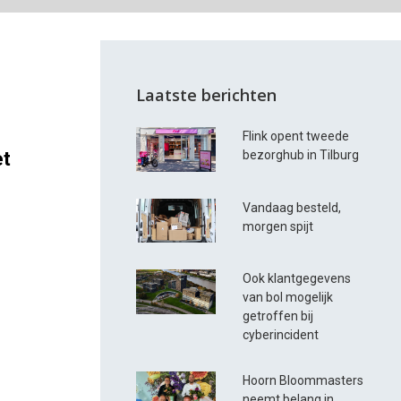
Laatste berichten
Flink opent tweede
et
bezorghub in Tilburg
Vandaag besteld,
morgen spijt
Ook klantgegevens
van bol mogelijk
j
getroffen bij
cyberincident
n
Hoorn Bloommasters
neemt belang in