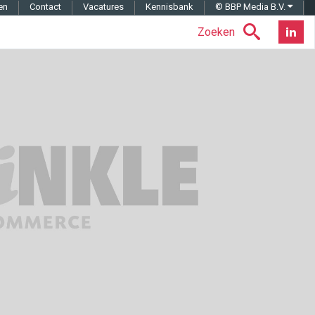
en
Contact
Vacatures
Kennisbank
© BBP Media B.V.
Zoeken
Nieuwsb