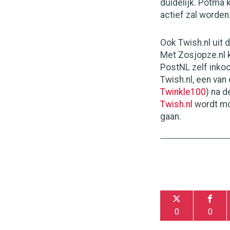
duidelijk. Potma
actief zal worden
Ook Twish.nl uit 
Met Zosjopze.nl
PostNL zelf inkoc
Twish.nl, een va
Twinkle100
) na 
Twish.nl
wordt mo
gaan.
0
0