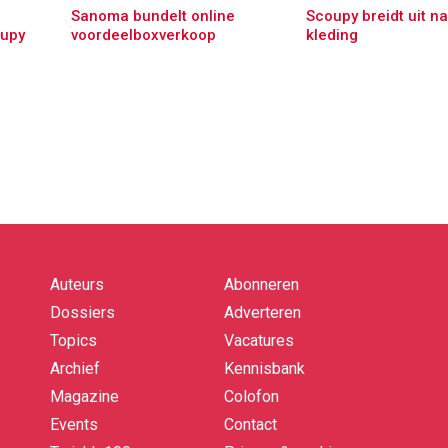
Sanoma bundelt online
Scoupy breidt uit n
upy
voordeelboxverkoop
kleding
Auteurs
Abonneren
Quick
links
Dossiers
Adverteren
Topics
Vacatures
Archief
Kennisbank
Magazine
Colofon
Events
Contact