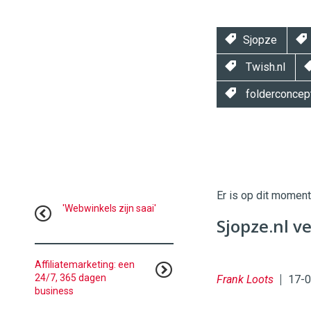
Sjopze
Twish.nl
folderconcep
Twinkle
Twinkle
|
Digital
Er is op dit momen
Commerce
https://
'Webwinkels zijn saai'
Sjopze.nl v
96
54
Affiliatemarketing: een
24/7, 365 dagen
Frank Loots
17-0
business