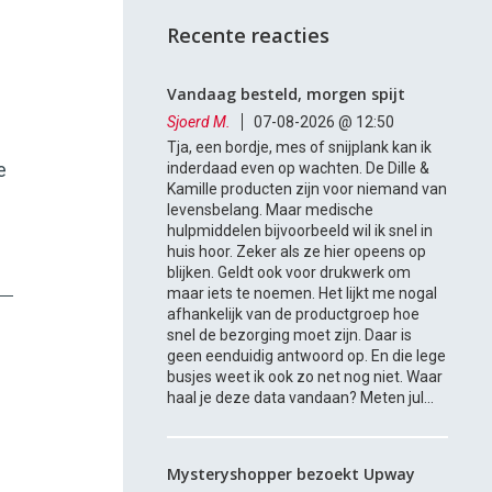
Recente reacties
Vandaag besteld, morgen spijt
Sjoerd M.
07-08-2026 @ 12:50
Tja, een bordje, mes of snijplank kan ik
e
inderdaad even op wachten. De Dille &
Kamille producten zijn voor niemand van
levensbelang. Maar medische
hulpmiddelen bijvoorbeeld wil ik snel in
huis hoor. Zeker als ze hier opeens op
blijken. Geldt ook voor drukwerk om
maar iets te noemen. Het lijkt me nogal
afhankelijk van de productgroep hoe
snel de bezorging moet zijn. Daar is
geen eenduidig antwoord op. En die lege
busjes weet ik ook zo net nog niet. Waar
haal je deze data vandaan? Meten jul...
Mysteryshopper bezoekt Upway