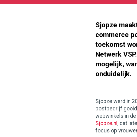
05-
27
300
71
Sjopze maakt
commerce por
toekomst wor
Netwerk VSP. 
mogelijk, wan
onduidelijk.
Sjopze werd in 
postbedrijf gooid
webwinkels in de
Sjopze.nl
, dat la
focus op vrouwe