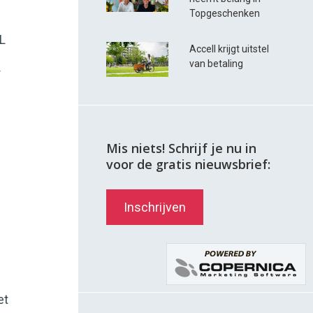
Topgeschenken
NL
Accell krijgt uitstel
van betaling
r
Mis niets! Schrijf je nu in
voor de gratis nieuwsbrief:
Inschrijven
et