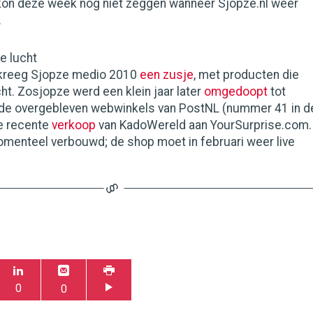
 kon deze week nog niet zeggen wanneer Sjopze.nl weer
.
de lucht
 kreeg Sjopze medio 2010
een zusje
, met producten die
ht. Zosjopze werd een klein jaar later
omgedoopt
tot
n de overgebleven webwinkels van PostNL (nummer 41 in d
de recente
verkoop
van KadoWereld aan YourSurprise.com.
menteel verbouwd; de shop moet in februari weer live
0
0