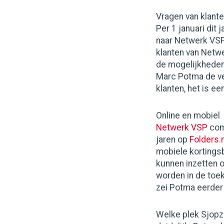
Vragen van klant
Per 1 januari dit
naar Netwerk VSP
klanten van Netwe
de mogelijkheden
Marc Potma de ver
klanten, het is ee
Online en mobiel
Netwerk VSP
comm
jaren op
Folders.n
mobiele kortings
kunnen inzetten 
worden in de toek
zei Potma eerder
Welke plek Sjopze