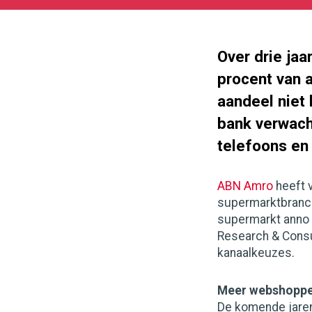
11-
08
180
101
Over drie ja
procent van a
aandeel niet
bank verwach
telefoons e
ABN Amro
heeft v
supermarktbranch
supermarkt anno 
Research & Consu
kanaalkeuzes.
Meer webshoppe
De komende jaren