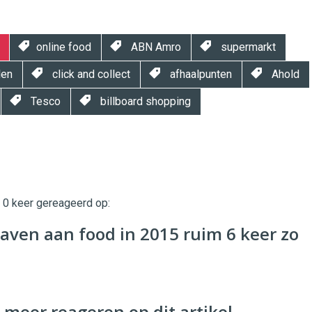
online food
ABN Amro
supermarkt
len
click and collect
afhaalpunten
Ahold
Tesco
billboard shopping
t 0 keer gereageerd op:
twinklemagazine.nl
gaven aan food in 2015 ruim 6 keer zo
 meer reageren op dit artikel.