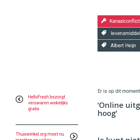
Kanaalconflict
levensmidde
Albert Heijn
Twinkle
Twinkle
|
Digital
Er is op dit momen
Commerce
https://
HelloFresh bezorgt
‘Online uit
verswaren wekelijks
gratis
96
54
hoog’
Thuiswinkel.org moet nu
Je kunt niet