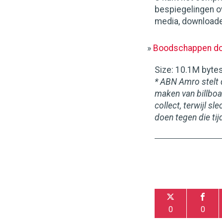
bespiegelingen ov
media, downloaden
»
Boodschappen do
Size
: 10.1M byte
* ABN Amro stelt 
maken van billboa
collect, terwijl 
doen tegen die tij
0
0