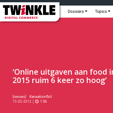
Topmenu
Twinkle
|
Hoofdmenu
Dossiers
Topics
Digital
Commerce
‘Online uitgaven aan food i
2015 ruim 6 keer zo hoog’
2012-
[nieuws]
Kanaalconflict
02-
15-02-2012
1:36
15T16:49:00
2017-