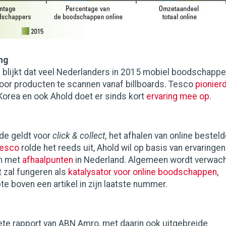
ng
k blijkt dat veel Nederlanders in 2015 mobiel boodschapp
oor producten te scannen vanaf billboards. Tesco
pionier
Korea en ook Ahold doet er sinds kort
ervaring mee op
.
de geldt voor
click & collect,
het afhalen van online bestel
esco
rolde het reeds uit, Ahold wil op basis van ervaringen
en met
afhaalpunten
in Nederland. Algemeen wordt verwac
t zal fungeren als
katalysator voor online boodschappen
,
te boven een artikel in zijn laatste nummer.
ete rapport van ABN Amro, met daarin ook uitgebreide