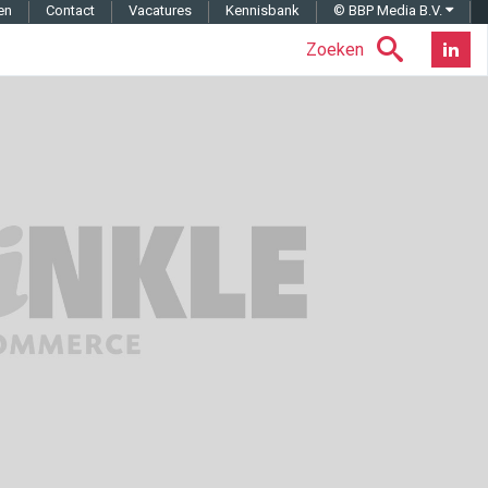
en
Contact
Vacatures
Kennisbank
© BBP Media B.V.
Zoeken
Nieuwsb