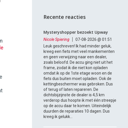
Recente reacties
Mysteryshopper bezoekt Upway
Nicole Spiering
07-08-2026 @ 01:51
en
Leuk geschreven! Ik had minder geluk,
de
kreeg een fiets met veel mankementen
en geen verwijzing naar een dealer,
zoals beloofd. De accu ging niet uit het
frame, zodat ik die niet kon opladen
omdat ik op de 1ste etage woon en de
de
fiets dus buiten moet opladen. Ook de
kettingbeschermer was gebroken. Dus
of terug of laten repareren. De
ht
dichtsbijzijnste de dealer is 4,5 km
verderop dus hoopte ik met één streepje
op de accu daar te komen. Uiteindelijk
duurden de reparaties 10 dagen. Dus
kreeg ik gelukk...