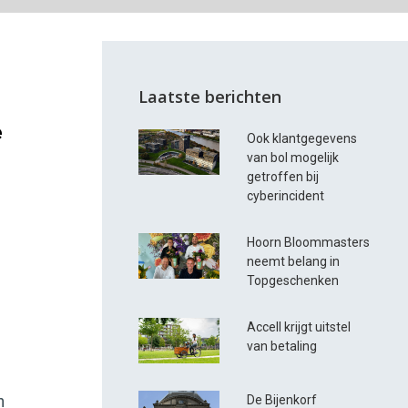
Laatste berichten
e
Ook klantgegevens
van bol mogelijk
getroffen bij
cyberincident
Hoorn Bloommasters
neemt belang in
Topgeschenken
Accell krijgt uitstel
van betaling
De Bijenkorf
n