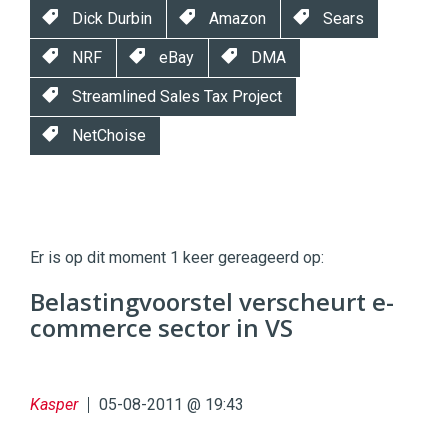
Dick Durbin
Amazon
Sears
NRF
eBay
DMA
Streamlined Sales Tax Project
NetChoise
Twinkle
Twinkle
|
Er is op dit moment 1 keer gereageerd op:
Digital
Commerce
https://twinklemagazine.nl
Belastingvoorstel verscheurt e-
commerce sector in VS
96
54
Kasper
05-08-2011 @ 19:43