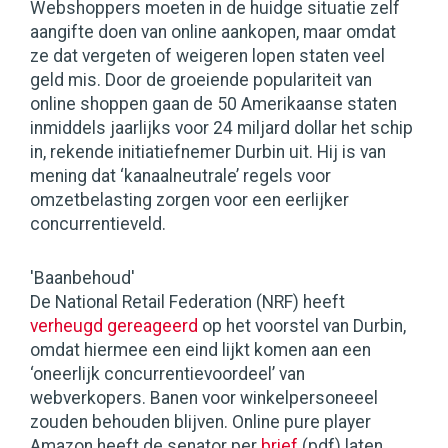
Webshoppers moeten in de huidge situatie zelf
aangifte doen van online aankopen, maar omdat
ze dat vergeten of weigeren lopen staten veel
geld mis. Door de groeiende populariteit van
online shoppen gaan de 50 Amerikaanse staten
inmiddels jaarlijks voor 24 miljard dollar het schip
in, rekende initiatiefnemer Durbin uit. Hij is van
mening dat ‘kanaalneutrale’ regels voor
omzetbelasting zorgen voor een eerlijker
concurrentieveld.
'Baanbehoud'
De National Retail Federation (NRF) heeft
verheugd gereageerd
op het voorstel van Durbin,
omdat hiermee een eind lijkt komen aan een
‘oneerlijk concurrentievoordeel’ van
webverkopers. Banen voor winkelpersoneeel
zouden behouden blijven. Online pure player
Amazon heeft de senator per
brief
(pdf) laten