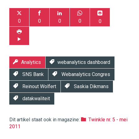
0
0
0
0
0
Analytics
webanalytics dashboard
SNS Bank
Webanalytics Congres
Reinout Wolfert
Saskia Dikmans
datakwaliteit
Dit artikel staat ook in magazine:
Twinkle nr. 5 - mei
2011