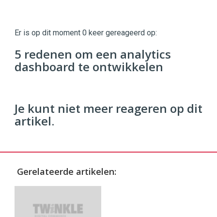
Twinkle
Twinkle
|
Er is op dit moment 0 keer gereageerd op:
Digital
Commerce
https://twinklemagazine.nl
5 redenen om een analytics
dashboard te ontwikkelen
96
54
Je kunt niet meer reageren op dit
artikel.
Gerelateerde artikelen: