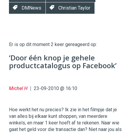
DMNews
Christian Taylor
Twinkle
Twinkle
|
Er is op dit moment 2 keer gereageerd op:
Digital
Commerce
https://twinklemagazine.nl
‘Door één knop je gehele
productcatalogus op Facebook’
96
54
Michel H
23-09-2010 @ 16:10
Hoe werkt het nu precies? Ik zie in het filmpje dat je
van alles bij elkaar kunt shoppen, van meerdere
winkels, en maar 1 keer hoeft af te rekenen. Naar wie
gaat het geld voor die transactie dan? Niet naar jou als