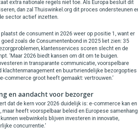
at extra nationale regels niet toe. Als Europa besluit dit
seren, dan zal Thuiswinkel.org dit proces ondersteunen e
e sector actief inzetten.
plaatst de consument in 2026 weer op positie 1, want er
t goed zoals de Consumentenbond in 2025 liet zien: 35
bezorgproblemen, klantenservices scoren slecht en de
mpt. ‘Maar 2026 biedt kansen om dit om te buigen.
nvesteren in transparante communicatie, voorspelbare
ed klachtenmanagement en buurtvriendelijke bezorgopties
 e-commerce groot heeft gemaakt: vertrouwen.’
g en aandacht voor bezorger
rt dat de kern voor 2026 duidelijk is: e-commerce kan en
, maar heeft voorspelbaar beleid en Europese samenhang
n kunnen webwinkels blijven investeren in innovatie,
lijke concurrentie.’