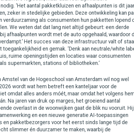
odig. ‘Het aantal pakketkluizen en afhaalpunten is dit jaa
n, zeker in stedelijke gebieden. Deze ontwikkeling kan p
an verduurzaming als consumenten hun pakketten lopend 
len. We weten dat dat lang niet altijd gebeurt: een derde
 bij afhaalpunten wordt met de auto opgehaald, waardoor 
verdampt.’ Het succes van deze infrastructuur valt of staa
 toegankelijkheid en gemak. ‘Denk aan neutrale/white lab
 huis, ruime openingstijden en locaties waar consumenten
als supermarkten, stations of bibliotheken.’
n Amstel van de Hogeschool van Amsterdam wil nog wel
 2026 wordt wat hem betreft een kanteljaar voor de
Niet omdat alles anders móét, maar omdat het volgens he
kán. Na jaren van druk op marges, het groeiend aantal
ende overlast in de woonwijken gaat de blik nu vooruit. Hij
, samenwerking en een nieuwe generatie AI-toepassingen
 en pakketbezorgers voor het eerst sinds lange tijd de
cht slimmer én duurzamer te maken, waarbij de