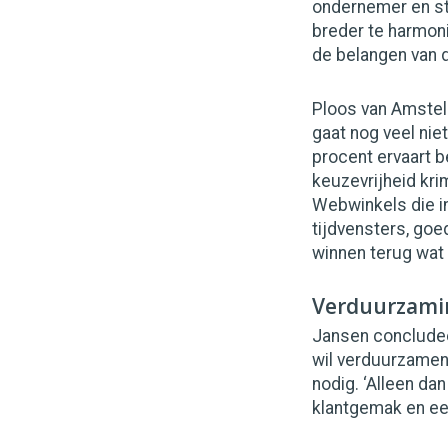
ondernemer en sta
breder te harmoni
de belangen van d
Ploos van Amstel 
gaat nog veel nie
procent ervaart 
keuzevrijheid kri
Webwinkels die i
tijdvensters, go
winnen terug wat
Verduurzamin
Jansen concludee
wil verduurzamen
nodig. ‘Alleen da
klantgemak en eer