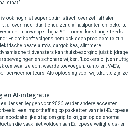
l staat.’
is ook nog niet super optimistisch over zelf afhalen.
kt al over meer dan tienduizend afhaalpunten en lockers,
verandert nauwelijks: bijna 90 procent kiest nog steeds
ng.’ En dat hoeft volgens hem ook geen probleem te zijn.
elektrische bestelauto’s, cargobikes, slimmere
dynamische tijdvensters kan thuisbezorging juist bijdrag
rsbewegingen en schonere wijken. ‘Lockers blijven nuttig
ekken waar ze echt waarde toevoegen: kantoren, VvE’s,
r servicemonteurs. Als oplossing voor wijkdrukte zijn ze
 en AI-integratie
 en Jansen leggen voor 2026 verder andere accenten.
oorbeeld een importheffing op pakketten van niet-Europes
en noodzakelijke stap om grip te krijgen op de enorme
ucten die vaak niet voldoen aan Europese veiligheids- en