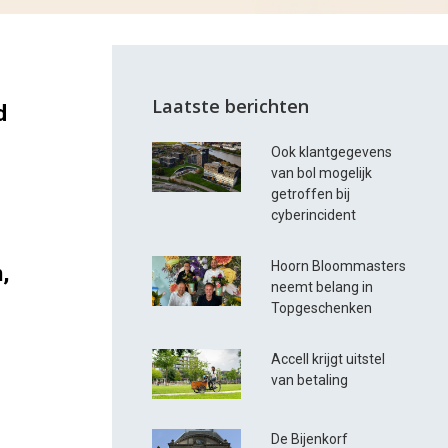
Laatste berichten
d
Ook klantgegevens
van bol mogelijk
getroffen bij
cyberincident
Hoorn Bloommasters
,
neemt belang in
Topgeschenken
Accell krijgt uitstel
van betaling
De Bijenkorf