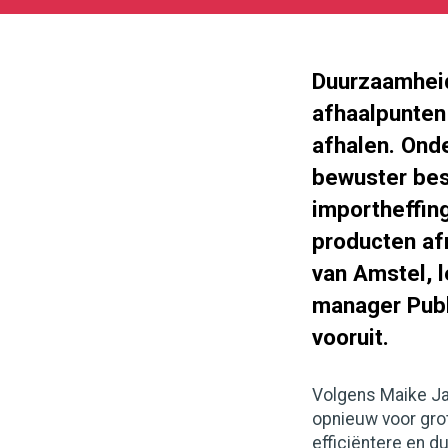
01-
26
1000
562
Duurzaamheid
afhaalpunten 
afhalen. Ond
bewuster bes
importheffin
producten af
van Amstel, 
manager Publi
vooruit.
Volgens Maike Ja
opnieuw voor gro
efficiëntere en d