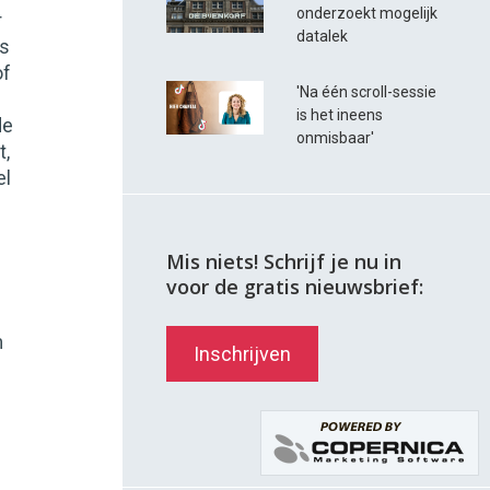
onderzoekt mogelijk
r
datalek
as
of
'Na één scroll-sessie
is het ineens
de
onmisbaar'
t,
el
Mis niets! Schrijf je nu in
voor de gratis nieuwsbrief:
m
Inschrijven