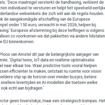
s. ‘Deze maatregel versterkt de handhaving, verkleint de
ten individueel te versturen en helpt het speelveld eerlijk
derlandse webwinkels die zich wél aan de regels houden.
ok de aangekondigde afschaffing van de Europese
mpel onder 150 euro, verwacht in mei 2026, helpen bij
ving.’ Europese afstemming bij deze heffingen is volgens
alleen zo voorkomen we dat pakketten via andere lidstaten
de EU binnenkomen.
Ploos van Amstel dit jaar de belangrijkste aanjager van
mile. ‘
Digital twins
, IoT-data en realtime optimalisatie
l naar elkaar toe. Waar
predictive
tools vooral hielpen
sen efficiënter te maken, ontstaat nu ruimte voor
vision
 heldere stip op de horizon over minder busjes, betere
snellere levertijden en AI-modellen die toetsen welke
ook echt aan bijdragen.’
lector geen toverstokje, maar een strategisch kompas. He