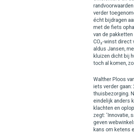
randvoorwaarden n
verder toegenome
écht bijdragen a
met de fiets opha
van de pakketten
CO₂-winst direct 
aldus Jansen, met
kluizen dicht bij
toch al komen, zo
Walther Ploos va
iets verder gaan:
thuisbezorging. 
eindelijk anders 
klachten en oplop
zegt: ‘Innovatie
geven webwinkels
kans om ketens e