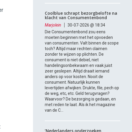
er
Coolblue schrapt bezorgbelofte na
klacht van Consumentenbond
Marjolein
30-07-2026 @ 18:34
Die Consumentenbond zou eens
moeten beginnen met het opvoeden
van consumenten. Valt binnen de scope
toch? Altijd maar rechten claimen
zonder te wijzen op plichten. De
consument is niet debiel, niet
handelingsonbekwaam en vaak juist
zeer geslepen. Altijd draait iemand
anders op voor kosten. Nooit de
consument. Natuurlijk kunnen
levertijden afwijken. Drukte, file, pech op
de weg, etc, etc. Geld terugvragen?
Waarvoor? De bezorging is gedaan, en
met reden te laat. Als ik het magazine
van de C...
t
‘Nederlanders onderzoeken