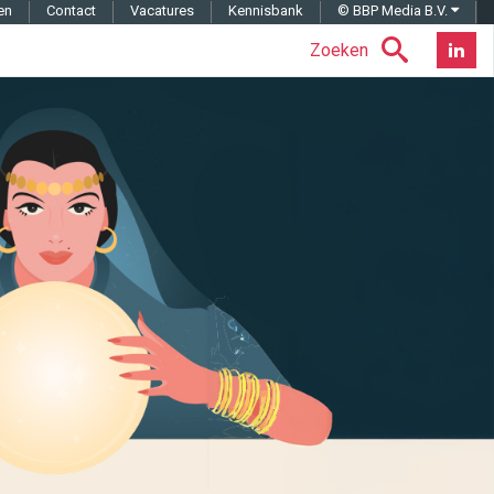
en
Contact
Vacatures
Kennisbank
© BBP Media B.V.
Zoeken
Nieuwsb