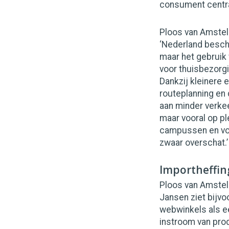
consument centraa
Ploos van Amstel 
‘Nederland beschi
maar het gebruik 
voor thuisbezorgi
Dankzij kleinere 
routeplanning en 
aan minder verkee
maar vooral op pl
campussen en voo
zwaar overschat.’
Importheffing
Ploos van Amstel
Jansen ziet bijv
webwinkels als e
instroom van prod