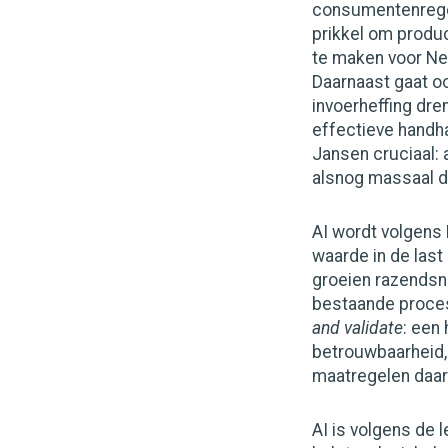
consumentenregel
prikkel om produc
te maken voor Ne
Daarnaast gaat o
invoerheffing dre
effectieve handha
Jansen cruciaal: 
alsnog massaal 
AI wordt volgens 
waarde in de last 
groeien razendsne
bestaande proces
and validate
: een
betrouwbaarheid, 
maatregelen daar 
AI is volgens de 