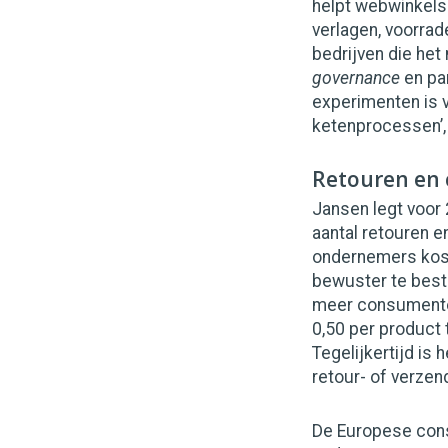
helpt webwinkels 
verlagen, voorra
bedrijven die het
governance
en par
experimenten is 
ketenprocessen’,
Retouren en
Jansen legt voor
aantal retouren e
ondernemers kost
bewuster te beste
meer consumenten
0,50 per product 
Tegelijkertijd is 
retour- of verzend
De Europese consu