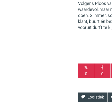
Volgens Ploos van
waardevol, maar n
doen. Slimmer, sc
klant, buurt én b
vooruit durft te ki
0
0
Logistiek