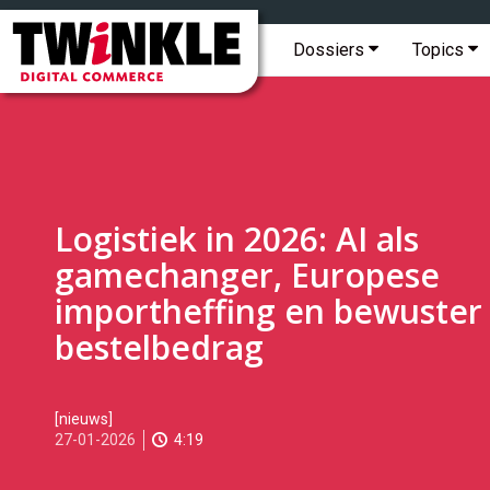
Topmenu
Twinkle
|
Hoofdmenu
Dossiers
Topics
Digital
Commerce
Logistiek in 2026: AI als
gamechanger, Europese
importheffing en bewuster
bestelbedrag
2026-
[nieuws]
01-
27-01-2026
4:19
27T09:00:00
2026-