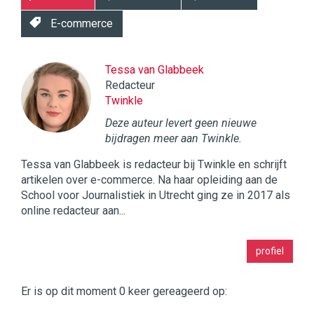
E-commerce
Tessa van Glabbeek
Redacteur
Twinkle
Deze auteur levert geen nieuwe
bijdragen meer aan Twinkle.
Tessa van Glabbeek is redacteur bij Twinkle en schrijft
artikelen over e-commerce. Na haar opleiding aan de
School voor Journalistiek in Utrecht ging ze in 2017 als
online redacteur aan...
Twinkle
profiel
|
Digital
Commerce
https://twinklemagazine.nl
Er is op dit moment 0 keer gereageerd op: