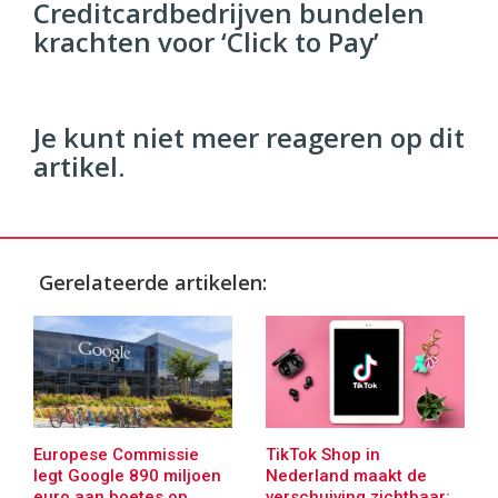
96
Creditcardbedrijven bundelen
54
krachten voor ‘Click to Pay’
Je kunt niet meer reageren op dit
artikel.
Gerelateerde artikelen:
Europese Commissie
TikTok Shop in
legt Google 890 miljoen
Nederland maakt de
euro aan boetes op
verschuiving zichtbaar: