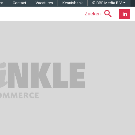
en
Contact
Vacatures
Kennisbank
© BBP Media B.V.
Zoeken
Nieuwsb