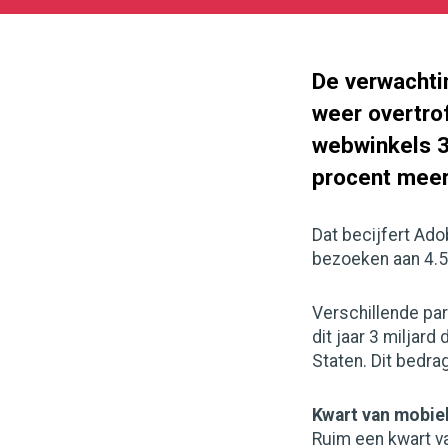
05-
27
180
101
De verwachti
weer overtro
webwinkels 3
procent meer 
Dat becijfert Adob
bezoeken aan 4.5
Verschillende par
dit jaar 3 miljard
Staten. Dit bedrag
Kwart van mobie
Ruim een kwart v