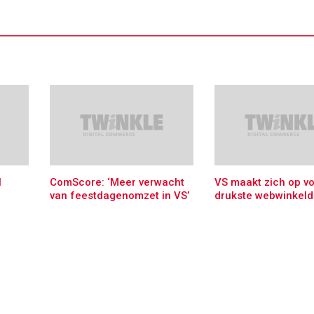
l
ComScore: ‘Meer verwacht
VS maakt zich op v
van feestdagenomzet in VS’
drukste webwinkeld