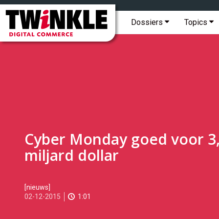
Topmenu
Twinkle
|
Hoofdmenu
Dossiers
Topics
Digital
Commerce
Cyber Monday goed voor 3
miljard dollar
2015-
[nieuws]
12-
02-12-2015
1:01
02T09:14:00
2017-