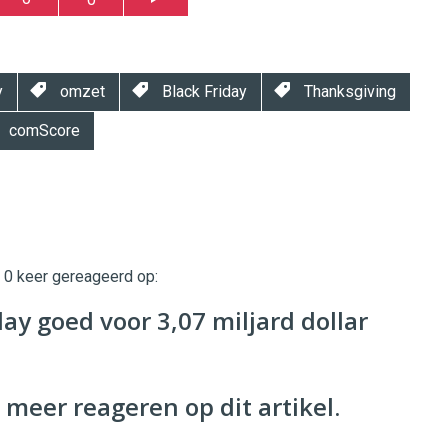
y
omzet
Black Friday
Thanksgiving
comScore
t 0 keer gereageerd op:
twinklemagazine.nl
y goed voor 3,07 miljard dollar
 meer reageren op dit artikel.