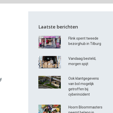
Laatste berichten
Flink opent tweede
bezorghub in Tilburg
Vandaag besteld,
morgen spijt
y
Ook klantgegevens
van bol mogelijk
getroffen bij
cyberincident
Hoorn Bloommasters
neemt belang in