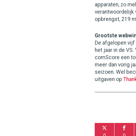
apparaten, zo me
verantwoordelijk 
opbrengst, 219 m
Grootste webwi
De afgelopen vij
het jaar in de VS
comScore een tot
meer dan vorig ja
seizoen. Wel beci
uitgaven op
Thank
0
0