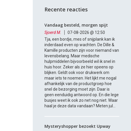
Recente reacties
Vandaag besteld, morgen spijt
Sjoerd M.
07-08-2026 @ 12:50
Tja, een bordje, mes of snijplank kan ik
inderdaad even op wachten. De Dille &
Kamille producten zijn voor niemand van
levensbelang. Maar medische
hulpmiddelen bijvoorbeeld wil ik snel in
huis hoor. Zeker als ze hier opeens op
blijken. Geldt ook voor drukwerk om
maar iets te noemen. Het lijkt me nogal
afhankelijk van de productgroep hoe
snel de bezorging moet zijn. Daar is
geen eenduidig antwoord op. En die lege
busjes weet ik ook zo net nog niet. Waar
haal je deze data vandaan? Meten jul...
Mysteryshopper bezoekt Upway