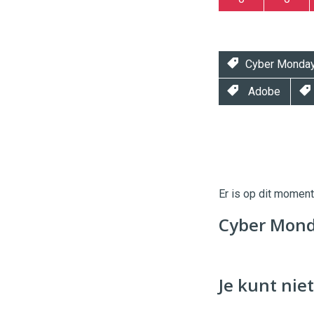
Cyber Monda
Adobe
Twinkle
Twinkle
|
Digital
Er is op dit momen
Commerce
https://
Cyber Monda
96
54
Je kunt niet