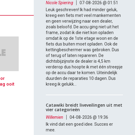
Nicole Spiering
07-08-2026 @ 01:51
Leuk geschreven! Ik had minder geluk,
kreeg een fiets met veel mankementen
en geen verwijzing naar een dealer,
zoals beloofd. De accu ging niet uit het
frame, zodat ik die niet kon opladen
omdat ik op de 1ste etage woon en de
fiets dus buiten moet opladen. Ook de
kettingbeschermer was gebroken. Dus
of terug of laten repareren. De
dichtsbijzijnste de dealer is 4,5 km
verderop dus hoopte ik met één streepje
op de accu daar te komen. Uiteindelijk
oor
duurden de reparaties 10 dagen. Dus
ag ooit
kreeg ik gelukk...
Catawiki breidt liveveilingen uit met
vier categorieën
Willemien
04-08-2026 @ 19:36
Ik vind dat een goed idee. Succes er
mee.