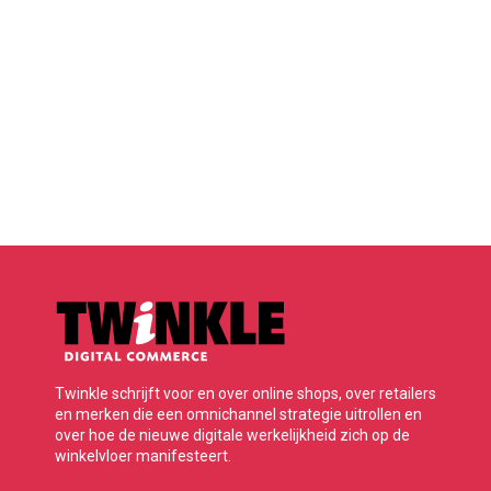
Twinkle schrijft voor en over online shops, over retailers
en merken die een omnichannel strategie uitrollen en
over hoe de nieuwe digitale werkelijkheid zich op de
winkelvloer manifesteert.