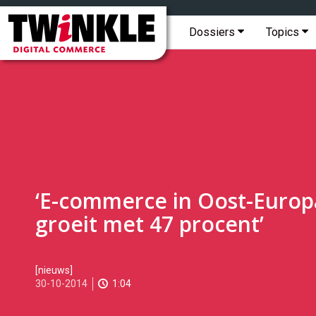
Topmenu
Twinkle
|
Hoofdmenu
Dossiers
Topics
Digital
Commerce
‘E-commerce in Oost-Europ
groeit met 47 procent’
2014-
[nieuws]
10-
30-10-2014
1:04
30T10:03:00
2017-