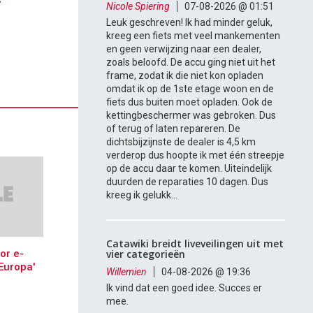
Nicole Spiering
07-08-2026 @ 01:51
Leuk geschreven! Ik had minder geluk,
kreeg een fiets met veel mankementen
en geen verwijzing naar een dealer,
zoals beloofd. De accu ging niet uit het
frame, zodat ik die niet kon opladen
omdat ik op de 1ste etage woon en de
fiets dus buiten moet opladen. Ook de
kettingbeschermer was gebroken. Dus
of terug of laten repareren. De
dichtsbijzijnste de dealer is 4,5 km
verderop dus hoopte ik met één streepje
op de accu daar te komen. Uiteindelijk
duurden de reparaties 10 dagen. Dus
kreeg ik gelukk...
Catawiki breidt liveveilingen uit met
or e-
vier categorieën
Europa'
Willemien
04-08-2026 @ 19:36
Ik vind dat een goed idee. Succes er
mee.