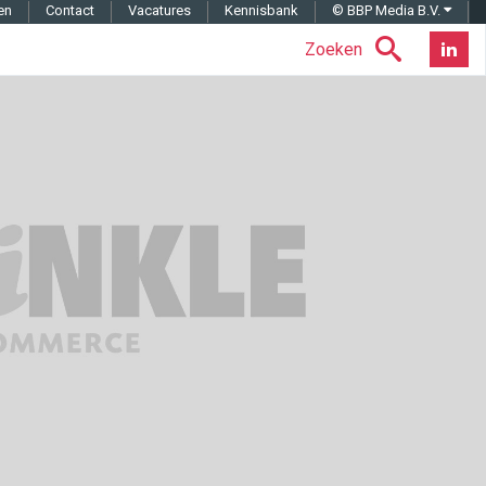
en
Contact
Vacatures
Kennisbank
© BBP Media B.V.
Zoeken
Nieuwsb