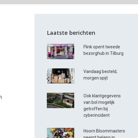
Laatste berichten
Flink opent tweede
bezorghub in Tilburg
Vandaag besteld,
morgen spijt
Ook klantgegevens
n
van bol mogelijk
getroffen bij
cyberincident
Hoorn Bloommasters
neemt belang in