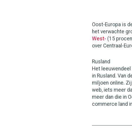
Oost-Europa is d
het verwachte gro
West-
(15 procen
over Centraal-Eur
Rusland
Het leeuwendeel 
in Rusland. Van d
miljoen online. Z
web, iets meer d
meer dan die in O
commerce land in