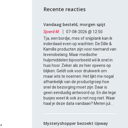
Recente reacties
Vandaag besteld, morgen spijt
Sjoerd M.
07-08-2026 @ 12:50
Tja, een bordje, mes of snijplank kan ik
inderdaad even op wachten. De Dille &
Kamille producten zijn voor niemand van
levensbelang. Maar medische
hulpmiddelen bijvoorbeeld wil ik snel in
huis hoor. Zeker als ze hier opeens op
blijken. Geldt ook voor drukwerk om
maar iets te noemen. Het lijkt me nogal
afhankelijk van de productgroep hoe
snel de bezorging moet zijn. Daar is
geen eenduidig antwoord op. En die lege
busjes weet ik ook zo net nog niet. Waar
haal je deze data vandaan? Meten jul...
Mysteryshopper bezoekt Upway
’