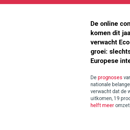
05-
27
180
101
De online co
komen dit jaa
verwacht Eco
groei: slecht
Europese int
De
prognoses
van
nationale belang
verwacht dat de w
uitkomen, 19 pro
helft meer
omzet 