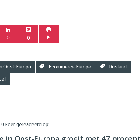
0
0
n Oost-Europa
Ecommerce Europe
Rusland
pel
t 0 keer gereageerd op:
twinklemagazine.nl
 in Oost-Europa groeit met 47 procent