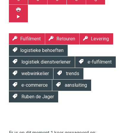
Fulfilment
Retouren
Levering
logistieke behoeften
logistiek dienstverlener
e-fulfilment
webwinkelier
trends
e-commerce
aansluiting
Ruben de Jager
Twinkle
Twinkle
|
Er is op dit moment 1 keer gereageerd op: