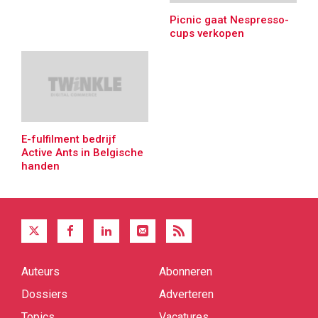
Picnic gaat Nespresso-
cups verkopen
E-fulfilment bedrijf
Active Ants in Belgische
handen
Auteurs
Abonneren
Quick
links
Dossiers
Adverteren
Topics
Vacatures