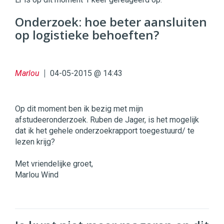
Digital
Commerce
https://twinklemagazine.nl
Onderzoek: hoe beter aansluiten
op logistieke behoeften?
96
54
Marlou
04-05-2015 @ 14:43
Op dit moment ben ik bezig met mijn
afstudeeronderzoek. Ruben de Jager, is het mogelijk
dat ik het gehele onderzoekrapport toegestuurd/ te
lezen krijg?
Met vriendelijke groet,
Marlou Wind