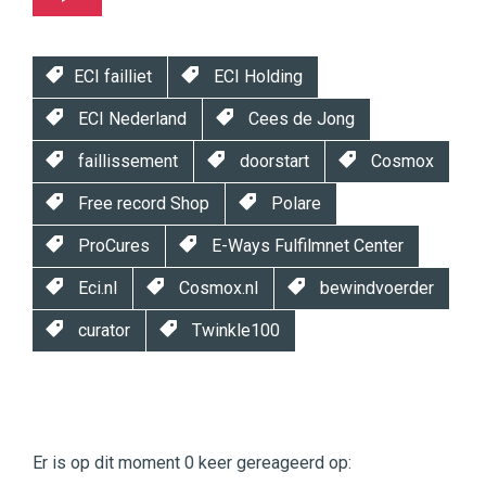
ECI failliet
ECI Holding
ECI Nederland
Cees de Jong
faillissement
doorstart
Cosmox
Free record Shop
Polare
ProCures
E-Ways Fulfilmnet Center
Eci.nl
Cosmox.nl
bewindvoerder
curator
Twinkle100
Twinkle
Twinkle
|
Er is op dit moment 0 keer gereageerd op:
Digital