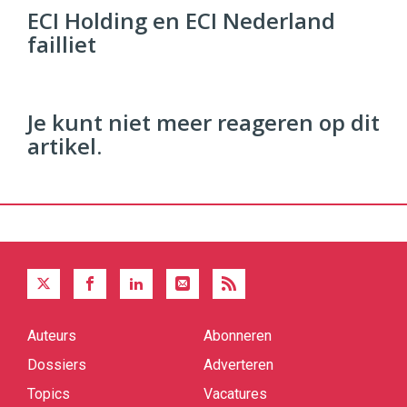
Commerce
https://twinklemagazine.nl
ECI Holding en ECI Nederland
failliet
96
54
Je kunt niet meer reageren op dit
artikel.
Auteurs
Abonneren
Quick
links
Dossiers
Adverteren
Topics
Vacatures