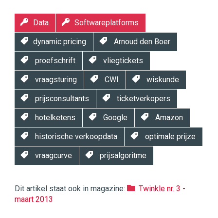
Data
Softwareplatforms
dynamic pricing
Arnoud den Boer
proefschrift
vliegtickets
vraagsturing
CWI
wiskunde
prijsconsultants
ticketverkopers
hotelketens
Google
Amazon
historische verkoopdata
optimale prijze
vraagcurve
prijsalgoritme
Dit artikel staat ook in magazine:
Twinkle nr. 3 -
maart 2013