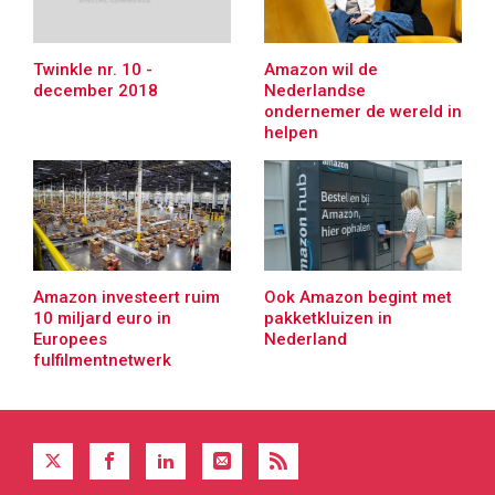
Amazon wil de
Twinkle nr. 10 -
Nederlandse
december 2018
ondernemer de wereld in
helpen
Amazon investeert ruim
Ook Amazon begint met
10 miljard euro in
pakketkluizen in
Europees
Nederland
fulfilmentnetwerk