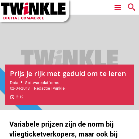
Twinkle
Hoofdmenu
|
Digital
Commerce
Prijs je rijk met geduld om te leren
2013-
Data
Softwareplatforms
Magazine
02-04-2013
Redactie Twinkle
04-
02T15:50:00
2:12
2017-
05-
28
331
186
Variabele prijzen zijn de norm bij
vliegticketverkopers, maar ook bij