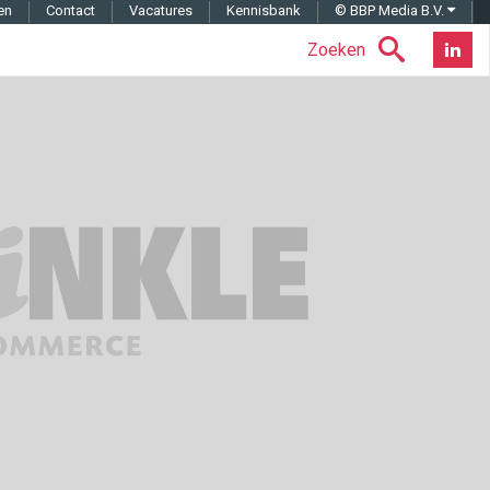
en
Contact
Vacatures
Kennisbank
© BBP Media B.V.
Zoeken
Nieuwsb