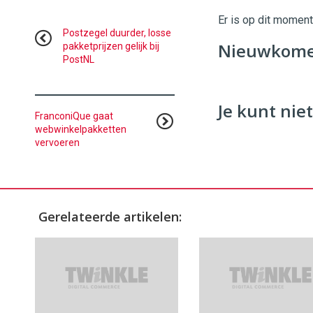
|
Digital
Er is op dit momen
Commerce
https://
Postzegel duurder, losse
Nieuwkomer
pakketprijzen gelijk bij
PostNL
96
54
Je kunt niet
FranconiQue gaat
webwinkelpakketten
vervoeren
Gerelateerde artikelen: