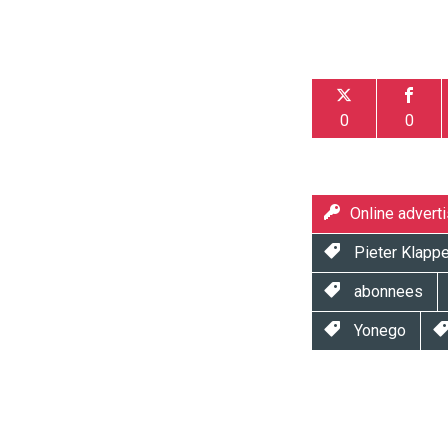
0
0
Online adverti
Pieter Klappe
abonnees
Yonego
Twinkle
Twinkle