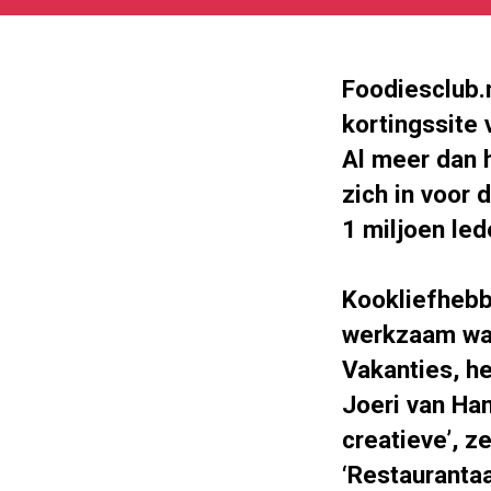
05-
27
210
108
Foodiesclub.
kortingssite 
Al meer dan 
zich in voor 
1 miljoen led
Kookliefhebb
werkzaam was
Vakanties, h
Joeri van Ham
creatieve’, ze
‘Restauranta