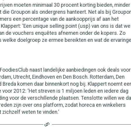
rijven moeten minimaal 30 procent korting bieden, minder
 die Groupon als ondergrens hanteert. Net als bij Groupo
mers een percentage van de aankoopprijs af aan het
Klappert: ‘Een unique selling point (usp) van ons is dat we
 van de vouchers enquêtes afnemen onder de kopers. Zo
 welke doelgroep ze ermee bereikten en wat de ervaring
t FoodiesClub naast landelijke aanbiedingen ook deals voor
rdam, Utrecht, Eindhoven en Den Bosch. Rotterdam, Den
d Breda komen daar binnenkort nog bij. Klappert noemt ee
e voor 2012: ‘Het streven is 1 miljoen leden en iedere dag
ing voor de verschillende plaatsen. Tenslotte willen we da
den zijn over ons platform, zodat horeca en winkeliers
 zichzelf weten te vinden.’