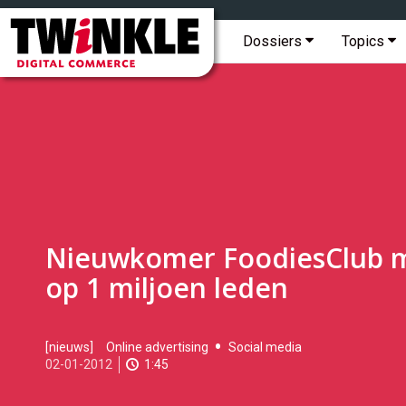
Topmenu
Twinkle
|
Hoofdmenu
Dossiers
Topics
Digital
Commerce
Nieuwkomer FoodiesClub m
op 1 miljoen leden
2012-
[nieuws]
Online advertising
Social media
01-
02-01-2012
1:45
02T14:49:00
2017-