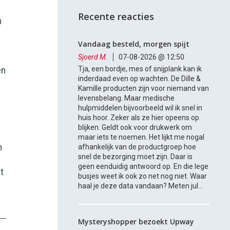
Recente reacties
n
Vandaag besteld, morgen spijt
Sjoerd M.
07-08-2026 @ 12:50
Tja, een bordje, mes of snijplank kan ik
en
inderdaad even op wachten. De Dille &
Kamille producten zijn voor niemand van
levensbelang. Maar medische
hulpmiddelen bijvoorbeeld wil ik snel in
huis hoor. Zeker als ze hier opeens op
blijken. Geldt ook voor drukwerk om
maar iets te noemen. Het lijkt me nogal
n
afhankelijk van de productgroep hoe
snel de bezorging moet zijn. Daar is
geen eenduidig antwoord op. En die lege
t
busjes weet ik ook zo net nog niet. Waar
haal je deze data vandaan? Meten jul...
Mysteryshopper bezoekt Upway