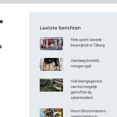
we
Laatste berichten
.
Flink opent tweede
p
bezorghub in Tilburg
Vandaag besteld,
morgen spijt
Ook klantgegevens
van bol mogelijk
getroffen bij
cyberincident
Hoorn Bloommasters
neemt belang in