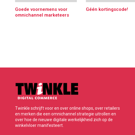
Goede voornemens voor
Géén kortingscode!
omnichannel marketeers
Twinkle schrijft voor en over online shops, over retailers
en merken die een omnichannel strategie uitrollen en
over hoe de nieuwe digitale werkelijkheid zich op de
winkelvloer manifesteert.