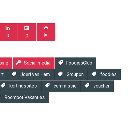
0
0
sing
Social media
FoodiesClub
rt
Joeri van Ham
Groupon
foodies
kortingssites
commissie
voucher
Roompot Vakanties