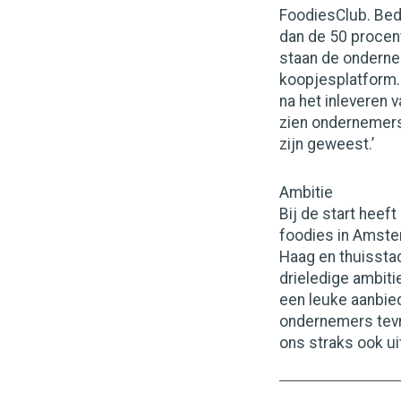
FoodiesClub. Bed
dan de 50 procent
staan de onderne
koopjesplatform. 
na het inleveren
zien ondernemers
zijn geweest.’
Ambitie
Bij de start heef
foodies in Amste
Haag en thuissta
drieledige ambiti
een leuke aanbied
ondernemers tevre
ons straks ook uit