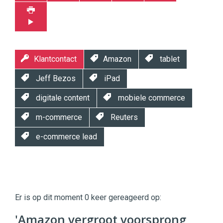
Klantcontact
Amazon
tablet
Jeff Bezos
iPad
digitale content
mobiele commerce
m-commerce
Reuters
e-commerce lead
Twinkle
Twinkle
|
Er is op dit moment 0 keer gereageerd op:
Digital
Commerce
https://twinklemagazine.nl
'Amazon vergroot voorsprong