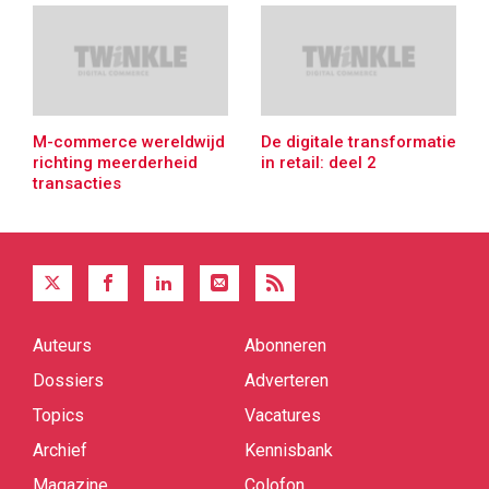
M-commerce wereldwijd
De digitale transformatie
richting meerderheid
in retail: deel 2
transacties
Auteurs
Abonneren
Quick
links
Dossiers
Adverteren
Topics
Vacatures
Archief
Kennisbank
Magazine
Colofon