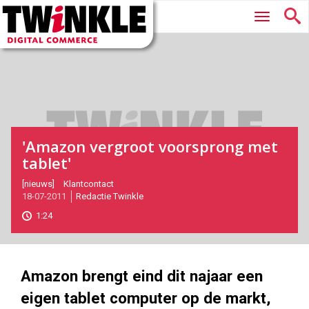
Twinkle
Hoofdmenu
|
Digital
Commerce
'Amazon vergroot voorsprong met
tablet'
2011-
[nieuws]
Klantcontact
18-07-2011
Redactie Twinkle
07-
18T13:37:00
1:24
2017-
05-
27
158
122
Amazon brengt eind dit najaar een
eigen tablet computer op de markt,