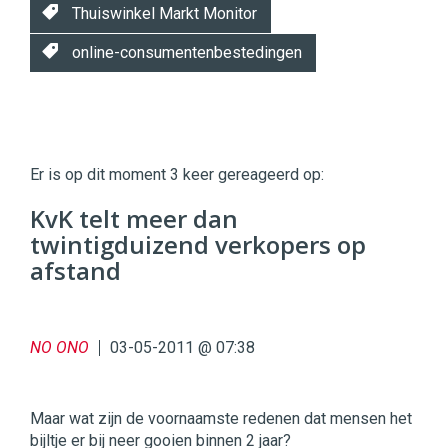
Thuiswinkel Markt Monitor
online-consumentenbestedingen
Twinkle
Twinkle
|
Er is op dit moment 3 keer gereageerd op:
Digital
Commerce
https://twinklemagazine.nl
KvK telt meer dan
twintigduizend verkopers op
96
54
afstand
NO ONO
03-05-2011 @ 07:38
Maar wat zijn de voornaamste redenen dat mensen het
bijltje er bij neer gooien binnen 2 jaar?