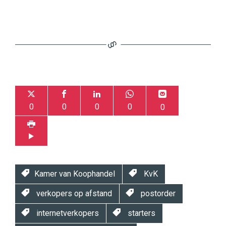
0
0
0
0
0
Kamer van Koophandel
KvK
verkopers op afstand
postorder
internetverkopers
starters