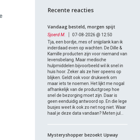
Recente reacties
ie
Vandaag besteld, morgen spijt
Sjoerd M.
07-08-2026 @ 12:50
Tja, een bordje, mes of snijplank kan ik
inderdaad even op wachten. De Dille &
Kamille producten zijn voor niemand van
levensbelang. Maar medische
hulpmiddelen bijvoorbeeld wil ik snel in
huis hoor. Zeker als ze hier opeens op
blijken. Geldt ook voor drukwerk om
maar iets te noemen. Het lijkt me nogal
afhankelijk van de productgroep hoe
snel de bezorging moet zijn. Daar is
geen eenduidig antwoord op. En die lege
busjes weet ik ook zo net nog niet. Waar
haal je deze data vandaan? Meten jul...
Mysteryshopper bezoekt Upway