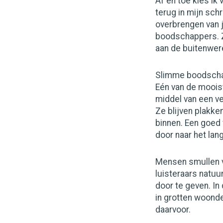
Af en toe kies ik
terug in mijn schr
overbrengen van j
boodschappers. Z
aan de buitenwere
Slimme boodscha
Eén van de moois
middel van een ve
Ze blijven plakke
binnen. Een goed 
door naar het lan
Mensen smullen va
luisteraars natuu
door te geven. In
in grotten woonde
daarvoor.