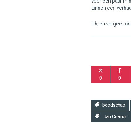
voor een paar min
zinnen een verhaal
Oh, en vergeet ons
0
0
boodschap
Jan Cremer