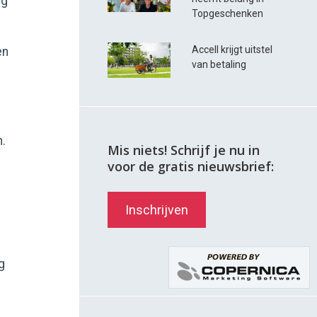
ig
Topgeschenken
Accell krijgt uitstel
en
van betaling
n.
Mis niets! Schrijf je nu in
voor de gratis nieuwsbrief:
Inschrijven
g