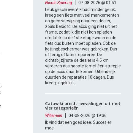
Nicole Spiering
07-08-2026 @ 01:51
Leuk geschreven! Ik had minder geluk,
kreeg een fiets met veel mankementen
en geen verwijzing naar een dealer,
zoals beloofd. De accu ging niet uit het
frame, zodat ik die niet kon opladen
omdat ik op de 1ste etage woon en de
fiets dus buiten moet opladen. Ook de
kettingbeschermer was gebroken. Dus
r
of terug of laten repareren. De
dichtsbijzijnste de dealer is 4,5 km
verderop dus hoopte ik met één streepje
op de accu daar te komen. Uiteindelijk
duurden de reparaties 10 dagen. Dus
kreeg ik gelukk...
,
s
Catawiki breidt liveveilingen uit met
n
vier categorieën
Willemien
04-08-2026 @ 19:36
Ik vind dat een goed idee. Succes er
mee.