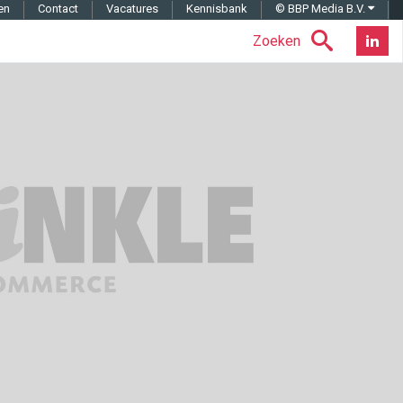
en
Contact
Vacatures
Kennisbank
© BBP Media B.V.
Zoeken
Nieuwsb