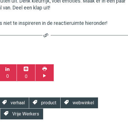
uten uit. Denk kleurrijk, voel emoties. Maak er in een paar
 van. Deel een klap uit!
 niet te inspireren in de reactieruimte hieronder!
0
0
verhaal
product
webwinkel
Vrije Werkers