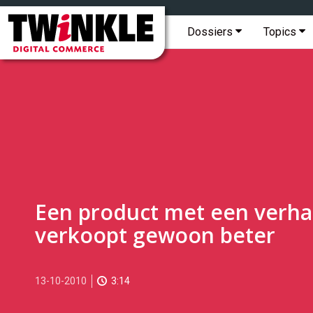
Topmenu
Twinkle
|
Hoofdmenu
Dossiers
Topics
Digital
Commerce
Een product met een verha
verkoopt gewoon beter
2010-
13-10-2010
3:14
10-
13T15:40:00