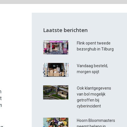
Laatste berichten
Flink opent tweede
bezorghub in Tilburg
Vandaag besteld,
morgen spijt
e
Ook klantgegevens
n
van bol mogelijk
t
getroffen bij
n
cyberincident
Hoorn Bloommasters
neemt belang in