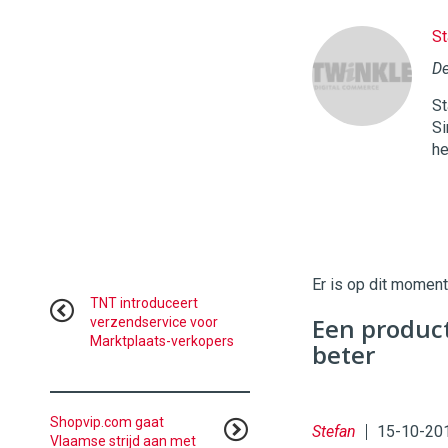
St
Twinkle
|
De
Digital
St
Commerce
https://
Si
he
96
54
Er is op dit momen
TNT introduceert
Een produc
verzendservice voor
Marktplaats-verkopers
beter
Shopvip.com gaat
Stefan
15-10-20
Vlaamse strijd aan met