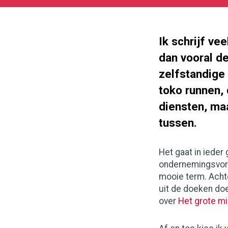
2017-
05-
26
188
140
Ik schrijf ve
dan vooral d
zelfstandige
toko runnen, 
diensten, maa
tussen.
Het gaat in iede
ondernemingsvor
mooie term. Achter
uit de doeken do
over
Het grote m