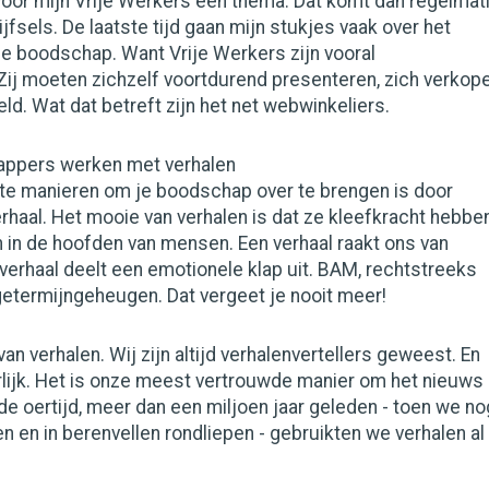
 voor mijn Vrije Werkers een thema. Dat komt dan regelmat
ijfsels. De laatste tijd gaan mijn stukjes vaak over het
e boodschap. Want Vrije Werkers zijn vooral
ij moeten zichzelf voortdurend presenteren, zich verkop
ld. Wat dat betreft zijn het net webwinkeliers.
ppers werken met verhalen
te manieren om je boodschap over te brengen is door
rhaal. Het mooie van verhalen is dat ze kleefkracht hebbe
n in de hoofden van mensen. Een verhaal raakt ons van
verhaal deelt een emotionele klap uit. BAM, rechtstreeks
getermijngeheugen. Dat vergeet je nooit meer!
n verhalen. Wij zijn altijd verhalenvertellers geweest. En
rlijk. Het is onze meest vertrouwde manier om het nieuws
 de oertijd, meer dan een miljoen jaar geleden - toen we no
n en in berenvellen rondliepen - gebruikten we verhalen al