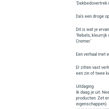
'Dekbedovertrek 
Da's een droge o
Dit is wat je erv
'Rebels, kleurrij
Cremer.'
Een verhaal met em
Er zitten vast ve
een zin of twee k
Uitdaging
Ik daag je uit. N
producten. Zet er 
eigenschappen). 