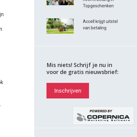
Topgeschenken
jn
Accell krijgt uitstel
van betaling
n
Mis niets! Schrijf je nu in
voor de gratis nieuwsbrief:
ok
Inschrijven
.