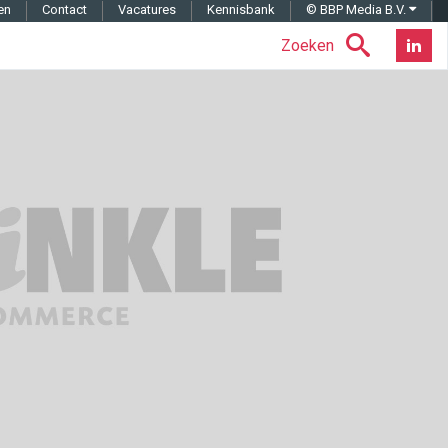
en
Contact
Vacatures
Kennisbank
© BBP Media B.V.
Zoeken
Nieuwsb