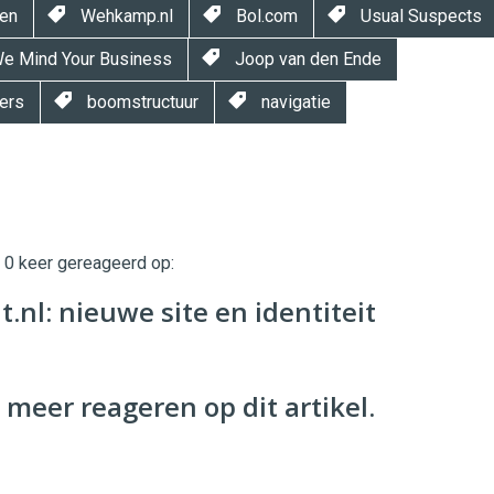
en
Wehkamp.nl
Bol.com
Usual Suspects
e Mind Your Business
Joop van den Ende
ers
boomstructuur
navigatie
t 0 keer gereageerd op:
twinklemagazine.nl
t.nl: nieuwe site en identiteit
 meer reageren op dit artikel.