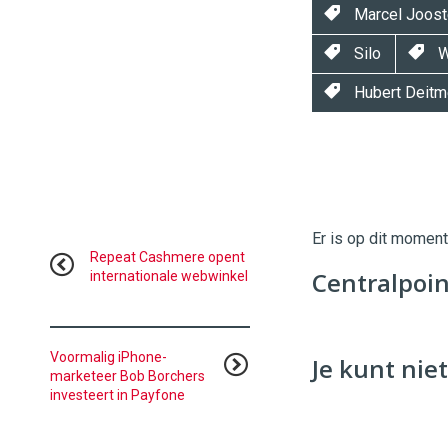
Marcel Joost
Silo
W
Hubert Deitm
Twinkle
Twinkle
|
Digital
Er is op dit momen
Commerce
https://
Repeat Cashmere opent
Centralpoin
internationale webwinkel
96
54
Voormalig iPhone-
Je kunt niet
marketeer Bob Borchers
investeert in Payfone