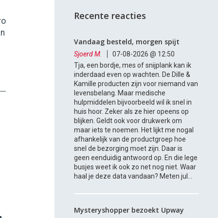
Recente reacties
ro
an
Vandaag besteld, morgen spijt
Sjoerd M.
07-08-2026 @ 12:50
Tja, een bordje, mes of snijplank kan ik
inderdaad even op wachten. De Dille &
Kamille producten zijn voor niemand van
levensbelang. Maar medische
hulpmiddelen bijvoorbeeld wil ik snel in
huis hoor. Zeker als ze hier opeens op
blijken. Geldt ook voor drukwerk om
maar iets te noemen. Het lijkt me nogal
afhankelijk van de productgroep hoe
snel de bezorging moet zijn. Daar is
geen eenduidig antwoord op. En die lege
busjes weet ik ook zo net nog niet. Waar
haal je deze data vandaan? Meten jul...
Mysteryshopper bezoekt Upway