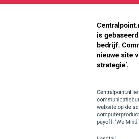
05-
27
219
84
Centralpoint
is gebaseerd
bedrijf. Com
nieuwe site v
strategie’.
Centralpoint.nl l
communicatiebure
website op de sc
computerproduct
payoff: ‘We Mind 
Longtail