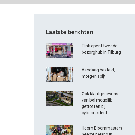
e
Laatste berichten
Flink opent tweede
bezorghub in Tilburg
Vandaag besteld,
morgen spijt
Ook klantgegevens
van bol mogelijk
getroffen bij
cyberincident
Hoorn Bloommasters
neemt belang in