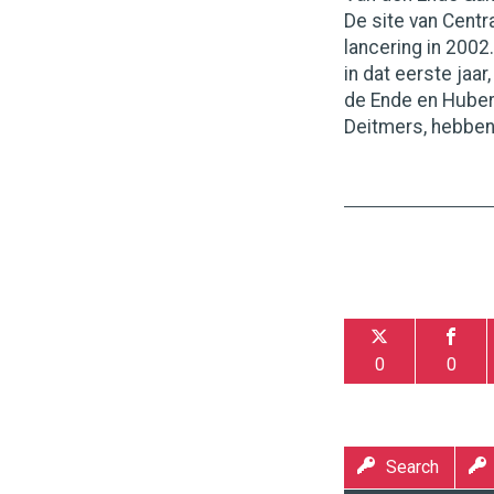
De site van Centr
lancering in 2002
in dat eerste jaa
de Ende en Huber
Deitmers, hebbe
0
0
Search