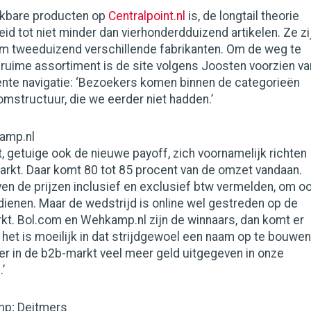
ikbare producten op
Centralpoint.nl
is, de longtail theorie
eid tot niet minder dan vierhonderdduizend artikelen. Ze zi
im tweeduizend verschillende fabrikanten. Om de weg te
 ruime assortiment is de site volgens Joosten voorzien va
ente navigatie: ‘Bezoekers komen binnen de categorieën
omstructuur, die we eerder niet hadden.’
amp.nl
ft, getuige ook de nieuwe payoff, zich voornamelijk richten
arkt. Daar komt 80 tot 85 procent van de omzet vandaan.
ven de prijzen inclusief en exclusief btw vermelden, om o
ienen. Maar de wedstrijd is online wel gestreden op de
. Bol.com en Wehkamp.nl zijn de winnaars, dan komt er
n het is moeilijk in dat strijdgewoel een naam op te bouwen
er in de b2b-markt veel meer geld uitgegeven in onze
’
mp; Deitmers