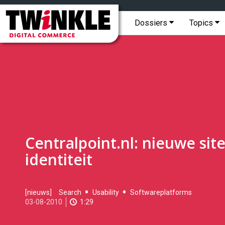
Topmenu
Twinkle
|
Hoofdmenu
Dossiers
Topics
Digital
Commerce
Centralpoint.nl: nieuwe sit
identiteit
2010-
[nieuws]
Search
Usability
Softwareplatforms
08-
03-08-2010
1:29
03T09:59:00
2017-