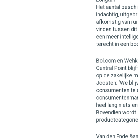
Het aantal besch
indachtig, uitgebr
afkomstig van ru
vinden tussen dit
een meer intellig
terecht in een bo
Bol.com en Wehk
Central Point blij
op de zakelijke m
Joosten: ‘We blij
consumenten te d
consumentenmarkt
heel lang niets e
Bovendien wordt 
productcategorie.
Van den Ende &a