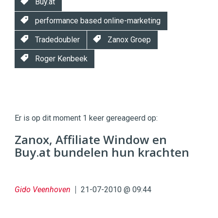
Buy.at
performance based online-marketing
Tradedoubler
Zanox Groep
Roger Kenbeek
Twinkle
Twinkle
|
Er is op dit moment 1 keer gereageerd op:
Digital
Commerce
https://twinklemagazine.nl
Zanox, Affiliate Window en
Buy.at bundelen hun krachten
96
54
Gido Veenhoven
21-07-2010 @ 09:44