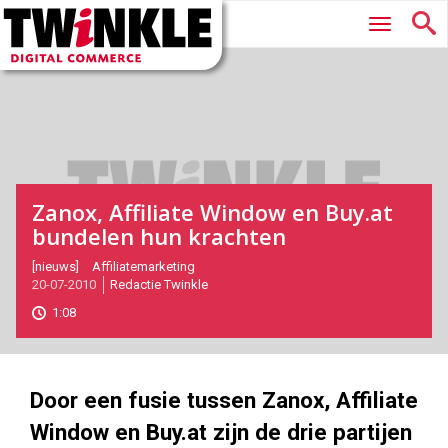
Twinkle
Hoofdmenu
|
Digital
Commerce
Zanox, Affiliate Window en Buy.at
bundelen hun krachten
2010-
[nieuws]
Affiliatemarketing
20-07-2010
Redactie Twinkle
07-
20T10:33:00
1:08
2017-
05-
27
180
101
Door een fusie tussen Zanox, Affiliate
Window en Buy.at zijn de drie partijen