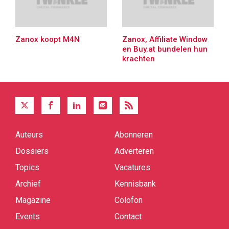
Zanox koopt M4N
Zanox, Affiliate Window
en Buy.at bundelen hun
krachten
Auteurs
Abonneren
Quick
links
Dossiers
Adverteren
Topics
Vacatures
Archief
Kennisbank
Magazine
Colofon
Events
Contact