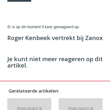
Twinkle
Twinkle
|
Er is op dit moment 0 keer gereageerd op:
Digital
Commerce
https://twinklemagazine.nl
Roger Kenbeek vertrekt bij Zanox
96
54
Je kunt niet meer reageren op dit
artikel.
Gerelateerde artikelen: