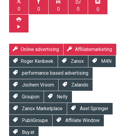
0
0
0
0
0
Online advertising
Affiliatemarketing
Roger Kenbeek
Zanox
M4N
performance based advertising
Jochem Vroom
Zalando
Groupon
Nelly
Zanox Marketplace
Axel Springer
PubliGroupe
Affiliate Window
Buy.at