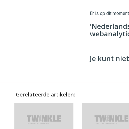
|
Digital
Er is op dit momen
Commerce
https://
'Nederland
96
54
webanalytic
Je kunt niet
Gerelateerde artikelen: