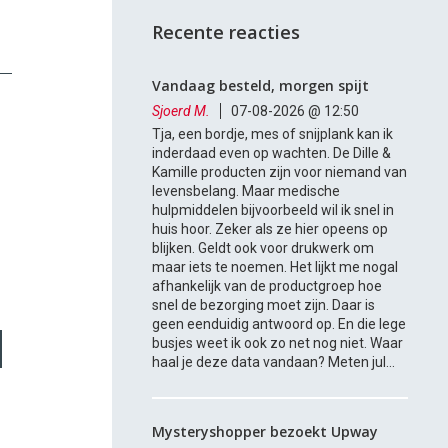
Recente reacties
Vandaag besteld, morgen spijt
Sjoerd M.
07-08-2026 @ 12:50
Tja, een bordje, mes of snijplank kan ik
inderdaad even op wachten. De Dille &
Kamille producten zijn voor niemand van
levensbelang. Maar medische
hulpmiddelen bijvoorbeeld wil ik snel in
huis hoor. Zeker als ze hier opeens op
blijken. Geldt ook voor drukwerk om
maar iets te noemen. Het lijkt me nogal
afhankelijk van de productgroep hoe
snel de bezorging moet zijn. Daar is
geen eenduidig antwoord op. En die lege
busjes weet ik ook zo net nog niet. Waar
haal je deze data vandaan? Meten jul...
Mysteryshopper bezoekt Upway