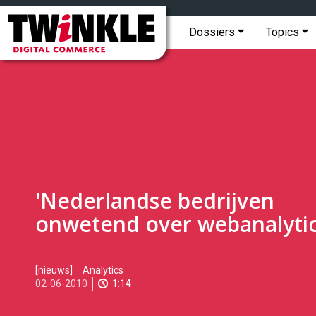
Topmenu
Twinkle
|
Hoofdmenu
Dossiers
Topics
Digital
Commerce
'Nederlandse bedrijven
onwetend over webanalytic
2010-
[nieuws]
Analytics
06-
02-06-2010
1:14
02T19:09:00
2017-