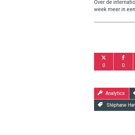
Over de internat
week meer in een 
0
0
Analytics
Stéphane Ha
Twinkle
Twinkle