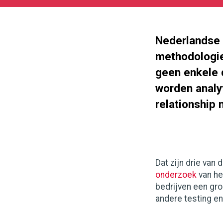
05-
27
180
101
Nederlandse 
methodologie
geen enkele d
worden analy
relationship
Dat zijn drie van 
onderzoek
van he
bedrijven een gr
andere testing en