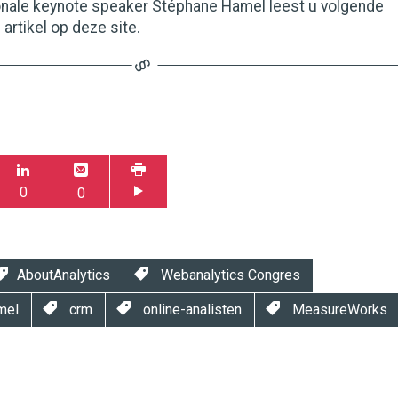
ionale keynote speaker Stéphane Hamel leest u volgende
artikel op deze site.
0
0
AboutAnalytics
Webanalytics Congres
mel
crm
online-analisten
MeasureWorks