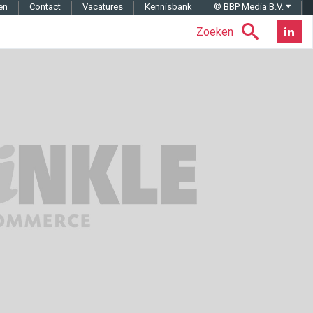
en
Contact
Vacatures
Kennisbank
© BBP Media B.V.
Zoeken
Nieuwsb