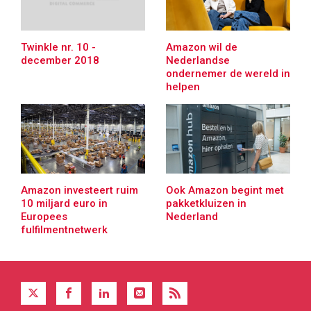
Amazon wil de
Twinkle nr. 10 -
Nederlandse
december 2018
ondernemer de wereld in
helpen
Amazon investeert ruim
Ook Amazon begint met
10 miljard euro in
pakketkluizen in
Europees
Nederland
fulfilmentnetwerk