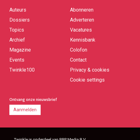
Auteurs
Abonneren
Quick
links
Dossiers
Adverteren
Topics
Vacatures
Archief
Kennisbank
Magazine
Colofon
Events
Contact
Twinkle100
Privacy & cookies
Cookie settings
Ontvang onze nieuwsbrief
Aanmelden
Twinkle is onderdeel van BBP Media B.V.