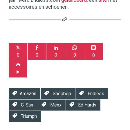
jaar werd Endless.com
gelanceerd
, een
site
met
accessoires en schoenen.
0
0
0
0
0
Amazon
Shopbop
Endless
G-Star
Mexx
Ed Hardy
Triumph