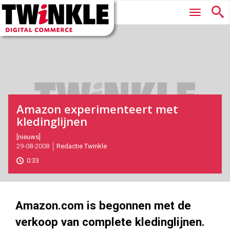
Twinkle
Hoofdmenu
|
Digital
Commerce
Amazon experimenteert met
kledinglijnen
2008-
[nieuws]
29-08-2008
Redactie Twinkle
08-
29T00:00:00
0:33
2017-
05-
26
170
130
Amazon.com is begonnen met de
verkoop van complete kledinglijnen.