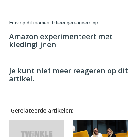
Twinkle
Twinkle
|
Er is op dit moment 0 keer gereageerd op:
Digital
Commerce
https://twinklemagazine.nl
Amazon experimenteert met
kledinglijnen
96
54
Je kunt niet meer reageren op dit
artikel.
Gerelateerde artikelen: