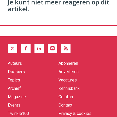
Je kunt niet meer reageren op dit
artikel.
Auteurs
Abonneren
Quick
links
Dossiers
Adverteren
Topics
Vacatures
Archief
Kennisbank
Magazine
Colofon
Events
Contact
Twinkle100
Privacy & cookies