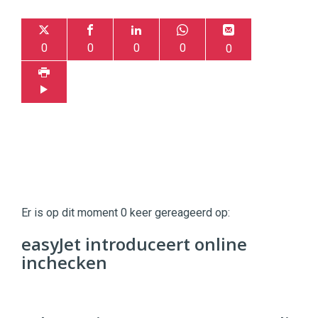
0
0
0
0
0
Twinkle
Twinkle
|
Er is op dit moment 0 keer gereageerd op:
Digital
Commerce
https://twinklemagazine.nl
easyJet introduceert online
inchecken
96
54