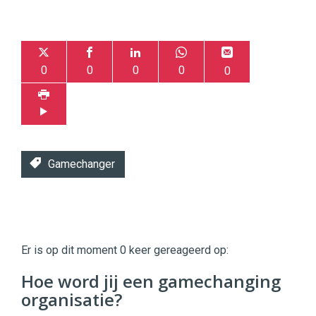
0
0
0
0
0
Gamechanger
Twinkle
Twinkle
|
Er is op dit moment 0 keer gereageerd op:
Digital
Commerce
https://twinklemagazine.nl
Hoe word jij een gamechanging
organisatie?
96
54