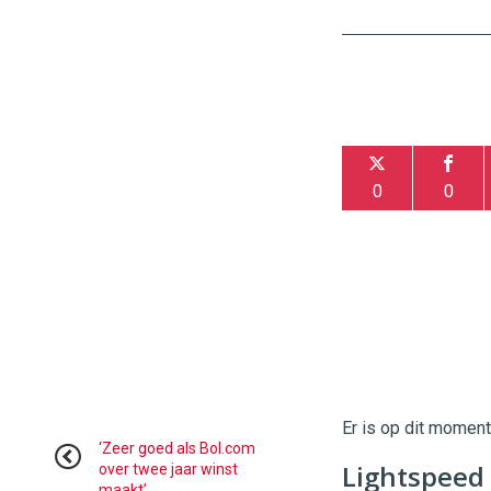
0
0
Twinkle
Twinkle
|
Digital
Er is op dit momen
Commerce
https://
‘Zeer goed als Bol.com
Lightspeed 
over twee jaar winst
maakt’