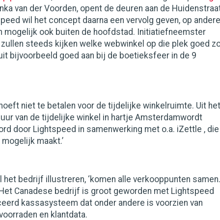
nka van der Voorden, opent de deuren aan de Huidenstraa
tspeed wil het concept daarna een vervolg geven, op ander
n mogelijk ook buiten de hoofdstad. Initiatiefneemster
 zullen steeds kijken welke webwinkel op die plek goed z
it bijvoorbeeld goed aan bij de boetieksfeer in de 9
eft niet te betalen voor de tijdelijke winkelruimte. Uit he
huur van de tijdelijke winkel in hartje Amsterdamwordt
rd door Lightspeed in samenwerking met o.a. iZettle , die
 mogelijk maakt.’
il het bedrijf illustreren, ‘komen alle verkooppunten samen
.’ Het Canadese bedrijf is groot geworden met Lightspeed
eerd kassasysteem dat onder andere is voorzien van
voorraden en klantdata.