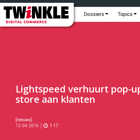
Topmenu
Twinkle
|
Hoofdmenu
Dossiers
Topics
Digital
Commerce
Lightspeed verhuurt pop-u
store aan klanten
2016-
[nieuws]
04-
12-04-2016
1:17
12T12:05:00
2017-