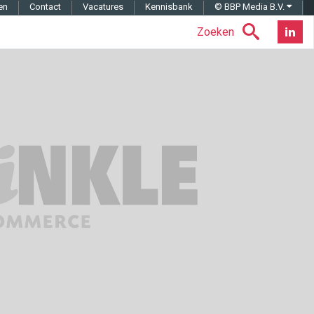
en
Contact
Vacatures
Kennisbank
© BBP Media B.V.
Zoeken
Nieuwsb