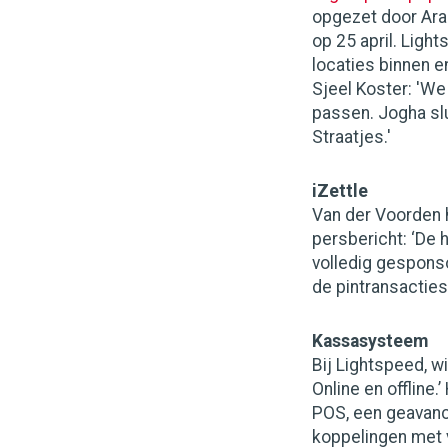
opgezet door Ara
op 25 april. Ligh
locaties binnen e
Sjeel Koster: 'We
passen. Jogha slu
Straatjes.'
iZettle
Van der Voorden ho
persbericht: ‘De 
volledig gesponso
de pintransacties
Kassasysteem
Bij Lightspeed, w
Online en offline
POS, een geavanc
koppelingen met 