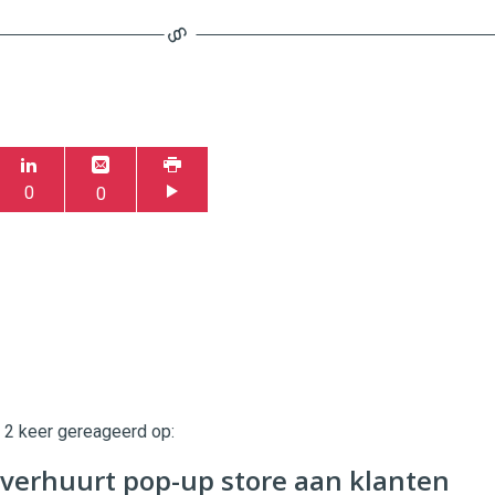
0
0
t 2 keer gereageerd op:
twinklemagazine.nl
verhuurt pop-up store aan klanten