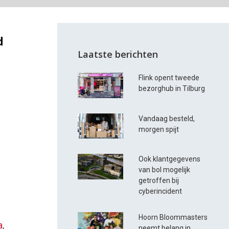
d
Laatste berichten
Flink opent tweede
bezorghub in Tilburg
Vandaag besteld,
morgen spijt
Ook klantgegevens
van bol mogelijk
getroffen bij
cyberincident
Hoorn Bloommasters
a
,
neemt belang in