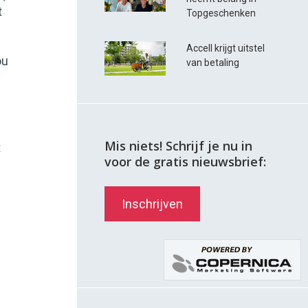
t
Topgeschenken
e
Accell krijgt uitstel
ou
van betaling
Mis niets! Schrijf je nu in
t
voor de gratis nieuwsbrief:
Inschrijven
.