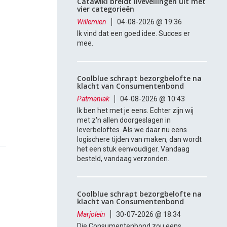
Catawiki breidt liveveilingen uit met
vier categorieën
Willemien
04-08-2026 @ 19:36
Ik vind dat een goed idee. Succes er
mee.
Coolblue schrapt bezorgbelofte na
klacht van Consumentenbond
Patmaniak
04-08-2026 @ 10:43
Ik ben het met je eens. Echter zijn wij
met z'n allen doorgeslagen in
leverbeloftes. Als we daar nu eens
logischere tijden van maken, dan wordt
het een stuk eenvoudiger. Vandaag
besteld, vandaag verzonden.
Coolblue schrapt bezorgbelofte na
klacht van Consumentenbond
Marjolein
30-07-2026 @ 18:34
Die Consumentenbond zou eens