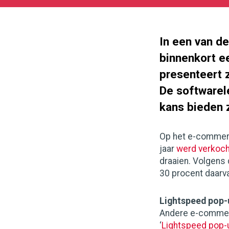
05-
27
180
101
In een van d
binnenkort e
presenteert z
De softwarel
kans bieden z
Op het e-commerc
jaar
werd verkoch
draaien. Volgens
30 procent daarv
Lightspeed pop-
Andere e-commerc
‘
Lightspeed pop-