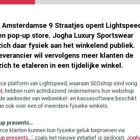
e Amsterdamse 9 Straatjes opent Lightspee
en pop-up store. Jogha Luxury Sportswear
ich daar fysiek aan het winkelend publiek.
everancier wil vervolgens meer klanten de
ich te etaleren in een tijdelijke winkel.
e platform van Lightspeed, waaraan SEOshop eind vorig
t
, hebben ruim achtduizend ondernemers hun webshop
 de aanbieder van webwinkel- en kassasoftware beschikt
an ook over een of meerdere fysieke winkels.
up presents…
e klanten kunnen hun fysieke geluk beproeven via
up presents…
’, zoals het nieuwe initiatief is gedoopt.
Jogh