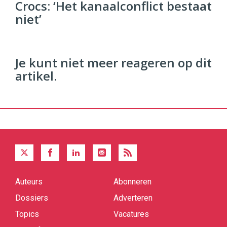
Commerce
https://twinklemagazine.nl
Crocs: ‘Het kanaalconflict bestaat
niet’
96
54
Je kunt niet meer reageren op dit
artikel.
Auteurs
Abonneren
Quick
links
Dossiers
Adverteren
Topics
Vacatures