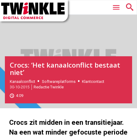
Twinkle
Hoofdmenu
|
Digital
Commerce
Crocs: ‘Het kanaalconflict bestaat
niet’
2015-
Kanaalconflict
Softwareplatforms
Klantcontact
Magazine
30-10-2015
Redactie Twinkle
10-
30T12:27:00
4:09
2017-
11-
08
180
101
Crocs zit midden in een transitiejaar.
Na een wat minder gefocuste periode