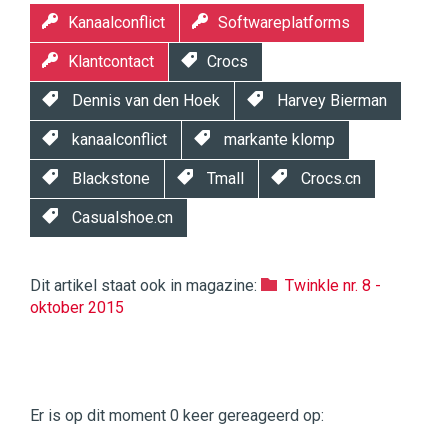
Kanaalconflict
Softwareplatforms
Klantcontact
Crocs
Dennis van den Hoek
Harvey Bierman
kanaalconflict
markante klomp
Blackstone
Tmall
Crocs.cn
Casualshoe.cn
Dit artikel staat ook in magazine:
Twinkle nr. 8 -
oktober 2015
Twinkle
Twinkle
|
Er is op dit moment 0 keer gereageerd op:
Digital