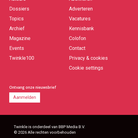
Quick
links
Dossiers
Adverteren
Topics
Vacatures
Archief
Kennisbank
Magazine
Colofon
Events
Contact
Twinkle100
Privacy & cookies
Cookie settings
Ontvang onze nieuwsbrief
Aanmelden
Twinkle is onderdeel van BBP Media B.V.
© 2026 Alle rechten voorbehouden