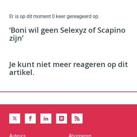
Twinkle
Twinkle
|
Er is op dit moment 0 keer gereageerd op:
Digital
Commerce
https://twinklemagazine.nl
‘Boni wil geen Selexyz of Scapino
zijn’
96
54
Je kunt niet meer reageren op dit
artikel.
Auteurs
Abonneren