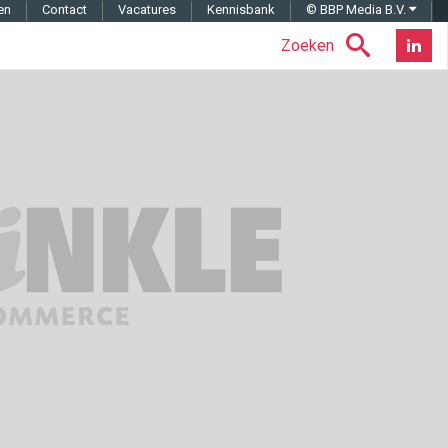
en
Contact
Vacatures
Kennisbank
© BBP Media B.V.
Zoeken
Nieuwsb