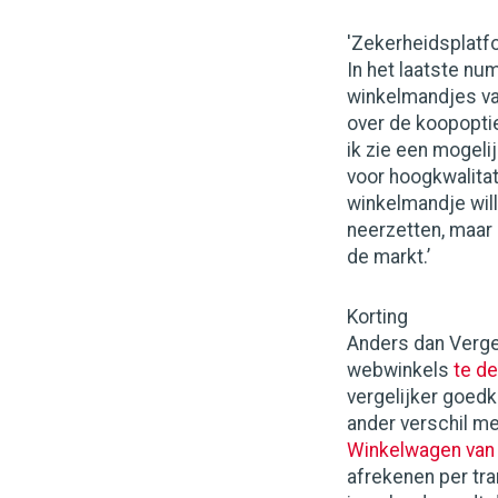
'Zekerheidsplatf
In het laatste nu
winkelmandjes va
over de koopoptie
ik zie een mogeli
voor hoogkwalitat
winkelmandje wil
neerzetten, maar 
de markt.’
Korting
Anders dan Vergel
webwinkels
te de
vergelijker goedk
ander verschil m
Winkelwagen van 
afrekenen per tra