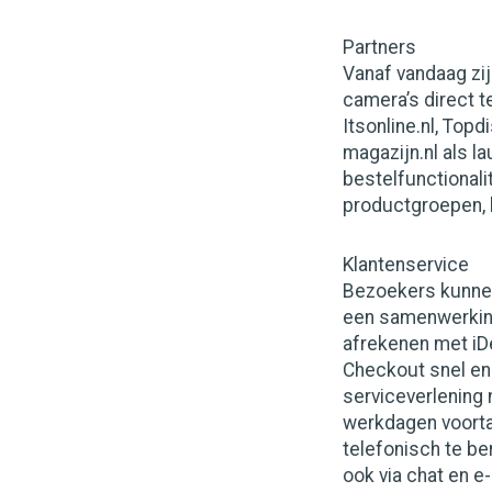
Partners
Vanaf vandaag zi
camera’s direct t
Itsonline.nl, Top
magazijn.nl als 
bestelfunctionali
productgroepen, 
Klantenservice
Bezoekers kunnen
een samenwerkin
afrekenen met iDe
Checkout snel en 
serviceverlening 
werkdagen voortaa
telefonisch te b
ook via chat en e-