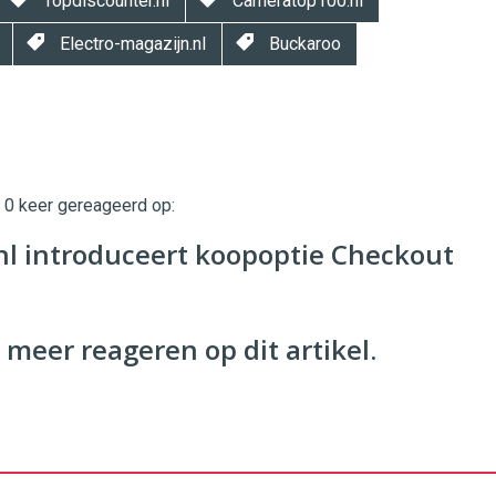
Topdiscounter.nl
Cameratop100.nl
Electro-magazijn.nl
Buckaroo
t 0 keer gereageerd op:
twinklemagazine.nl
nl introduceert koopoptie Checkout
 meer reageren op dit artikel.