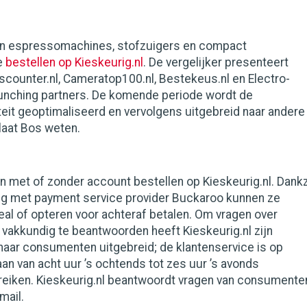
jn espressomachines, stofzuigers en compact
e
bestellen op Kieskeurig.nl
. De vergelijker presenteert
discounter.nl, Cameratop100.nl, Bestekeus.nl en Electro-
launching partners. De komende periode wordt de
teit geoptimaliseerd en vervolgens uitgebreid naar andere
laat Bos weten.
 met of zonder account bestellen op Kieskeurig.nl. Dankz
g met payment service provider Buckaroo kunnen ze
al of opteren voor achteraf betalen. Om vragen over
vakkundig te beantwoorden heeft Kieskeurig.nl zijn
naar consumenten uitgebreid; de klantenservice is op
n van acht uur ’s ochtends tot zes uur ’s avonds
ereiken. Kieskeurig.nl beantwoordt vragen van consumente
mail.