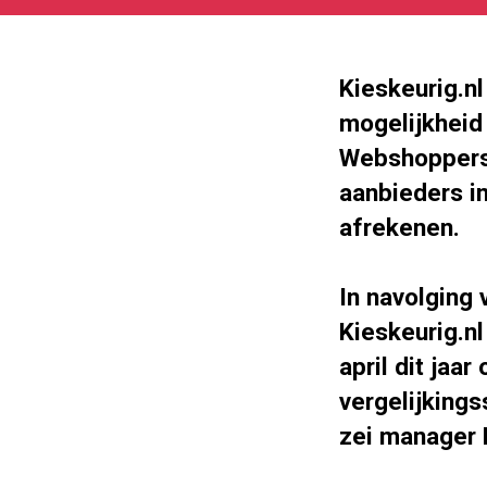
27
180
101
Kieskeurig.n
mogelijkheid 
Webshoppers 
aanbieders i
afrekenen.
In navolging 
Kieskeurig.n
april dit jaa
vergelijkings
zei manager M