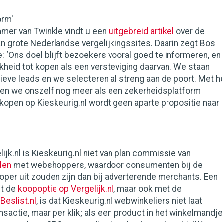
orm'
mmer van Twinkle vindt u een
uitgebreid artikel
over de
n grote Nederlandse vergelijkingssites. Daarin zegt Bos
: ‘Ons doel blijft bezoekers vooral goed te informeren, en
jkheid tot kopen als een versteviging daarvan. We staan
ieve leads en we selecteren al streng aan de poort. Met h
len we onszelf nog meer als een zekerheidsplatform
kopen op Kieskeurig.nl wordt geen aparte propositie naar
ijk.nl is Kieskeurig.nl niet van plan commissie van
len
met webshoppers, waardoor consumenten bij de
oper uit zouden zijn dan bij adverterende merchants. Een
et de
koopoptie op Vergelijk.nl
, maar ook met de
Beslist.nl
, is dat Kieskeurig.nl webwinkeliers niet laat
nsactie, maar per klik; als een product in het winkelmandj