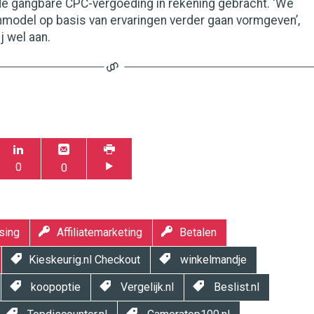
 de gangbare CPC-vergoeding in rekening gebracht. ‘We
nmodel op basis van ervaringen verder gaan vormgeven’,
j wel aan.
0
0
sing
Affiliatemarketing
Betalen
Kieskeurig.nl Checkout
winkelmandje
koopoptie
Vergelijk.nl
Beslist.nl