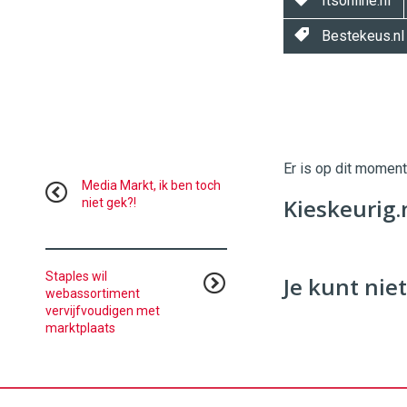
Itsonline.nl
Bestekeus.nl
Twinkle
Twinkle
|
Digital
Er is op dit momen
Commerce
https://
Media Markt, ik ben toch
Kieskeurig.
niet gek?!
96
54
Staples wil
Je kunt niet
webassortiment
vervijfvoudigen met
marktplaats