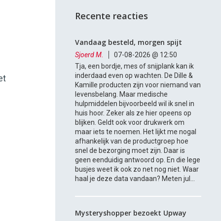
Recente reacties
Vandaag besteld, morgen spijt
Sjoerd M.
07-08-2026 @ 12:50
Tja, een bordje, mes of snijplank kan ik
inderdaad even op wachten. De Dille &
et
Kamille producten zijn voor niemand van
levensbelang. Maar medische
hulpmiddelen bijvoorbeeld wil ik snel in
huis hoor. Zeker als ze hier opeens op
blijken. Geldt ook voor drukwerk om
maar iets te noemen. Het lijkt me nogal
afhankelijk van de productgroep hoe
snel de bezorging moet zijn. Daar is
geen eenduidig antwoord op. En die lege
busjes weet ik ook zo net nog niet. Waar
haal je deze data vandaan? Meten jul...
e
Mysteryshopper bezoekt Upway