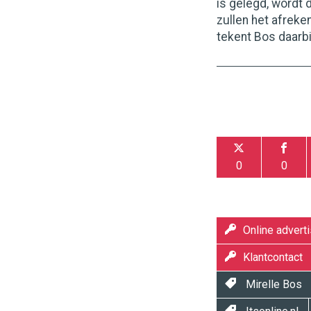
is gelegd, wordt
zullen het afreke
tekent Bos daarbi
0
0
Online adverti
Klantcontact
Mirelle Bos