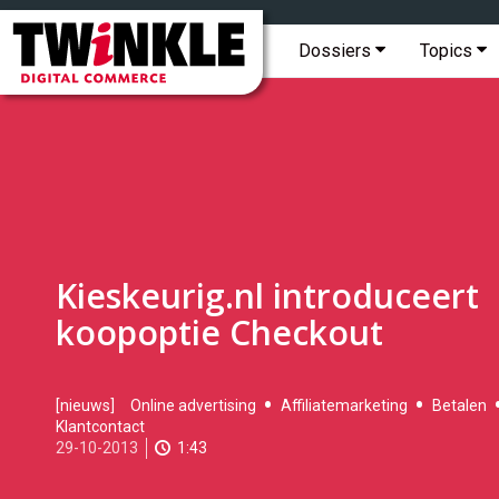
Topmenu
Twinkle
|
Hoofdmenu
Dossiers
Topics
Digital
Commerce
Kieskeurig.nl introduceert
koopoptie Checkout
2013-
[nieuws]
Online advertising
Affiliatemarketing
Betalen
10-
Klantcontact
29T10:07:00
29-10-2013
1:43
2017-
05-