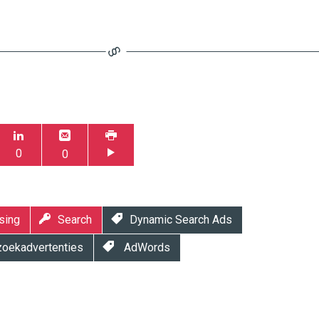
0
0
sing
Search
Dynamic Search Ads
oekadvertenties
AdWords