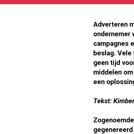
05-
27
180
101
Adverteren m
ondernemer w
campagnes en
beslag. Vele
geen tijd voo
middelen om 
een oplossi
Tekst:
Kimber
Zogenoemd
gegenereerd 