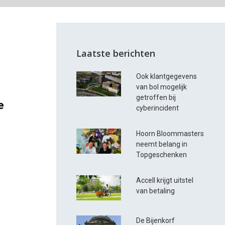
Laatste berichten
Ook klantgegevens
van bol mogelijk
getroffen bij
e
cyberincident
Hoorn Bloommasters
neemt belang in
Topgeschenken
Accell krijgt uitstel
van betaling
De Bijenkorf