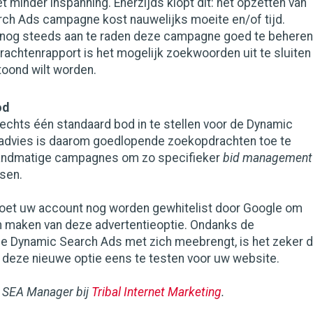
 minder inspanning. Enerzijds klopt dit: het opzetten van
ch Ads campagne kost nauwelijks moeite en/of tijd.
t nog steeds aan te raden deze campagne goed te beheren
achtenrapport is het mogelijk zoekwoorden uit te sluiten
toond wilt worden.
od
lechts één standaard bod in te stellen voor de Dynamic
advies is daarom goedlopende zoekopdrachten toe te
andmatige campagnes om zo specifieker
bid management
sen.
et uw account nog worden gewhitelist door Google om
n maken van deze advertentieoptie. Ondanks de
ie Dynamic Search Ads met zich meebrengt, is het zeker 
deze nieuwe optie eens te testen voor uw website.
s SEA Manager bij
Tribal Internet Marketing
.