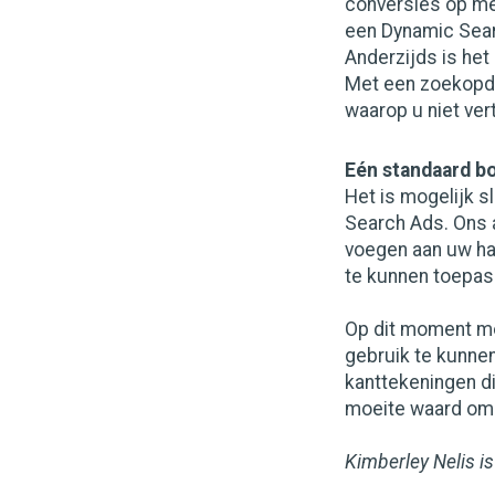
conversies op met
een Dynamic Sear
Anderzijds is he
Met een zoekopdr
waarop u niet ver
Eén standaard b
Het is mogelijk s
Search Ads. Ons 
voegen aan uw h
te kunnen toepas
Op dit moment mo
gebruik te kunne
kanttekeningen d
moeite waard om 
Kimberley Nelis i