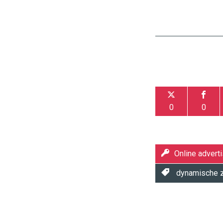
0
0
Online adverti
dynamische z
Twinkle
Twinkle