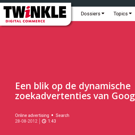
Topmenu
Twinkle
|
Hoofdmenu
Dossiers
Topics
Digital
Commerce
Een blik op de dynamische
zoekadvertenties van Goog
2012-
Online advertising
Search
08-
28-08-2012
1:43
28T13:53:00
2017-