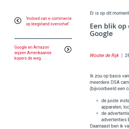
|
Digital
Er is op dit momen
Commerce
https://
‘Invloed van e-commerce
Een blik op
op leegstand overschat’
96
54
Google
Google en Amazon
wijzen Amerikaanse
Wouter de Rijk
2
kopers de weg
Ik zou op basis va
meerdere DSA campa
(bijvoorbeeld een c
de juiste ins
apparaten, loc
de advertenti
advertenties 
Daarnaast ben ik v