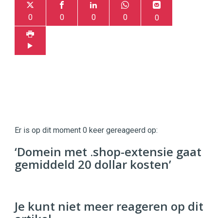
0
0
0
0
0
Twinkle
Twinkle
|
Er is op dit moment 0 keer gereageerd op:
Digital
Commerce
https://twinklemagazine.nl
‘Domein met .shop-extensie gaat
gemiddeld 20 dollar kosten’
96
54
Je kunt niet meer reageren op dit