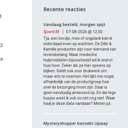
Recente reacties
8
Vandaag besteld, morgen spijt
Sjoerd M.
07-08-2026 @ 12:50
Tja, een bordje, mes of snijplank kan ik
inderdaad even op wachten. De Dille &
,3
Kamille producten zijn voor niemand van
levensbelang. Maar medische
in
hulpmiddelen bijvoorbeeld wil ik snel in
huis hoor. Zeker als ze hier opeens op
blijken. Geldt ook voor drukwerk om
maar iets te noemen. Het lijkt me nogal
afhankelijk van de productgroep hoe
snel de bezorging moet zijn. Daar is
geen eenduidig antwoord op. En die lege
busjes weet ik ook zo net nog niet. Waar
haal je deze data vandaan? Meten jul...
Mysteryshopper bezoekt Upway