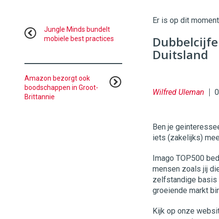
|
Digital
Er is op dit momen
Commerce
https://
Jungle Minds bundelt
Dubbelcijfe
mobiele best practices
96
54
Duitsland
Amazon bezorgt ook
boodschappen in Groot-
Wilfred Uleman
0
Brittannie
Ben je geinteressee
iets (zakelijks) me
Imago TOP500 bedri
mensen zoals jij d
zelfstandige basis 
groeiende markt b
Kijk op onze websi