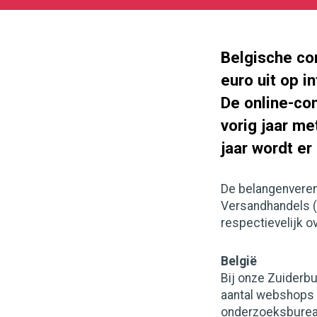
11-
08
440
287
Belgische co
euro uit op i
De online-co
vorig jaar me
jaar wordt er
De belangenvere
Versandhandels (B
respectievelijk o
België
Bij onze Zuiderb
aantal webshops 
onderzoeksburea