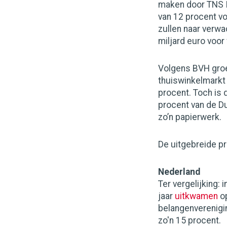
maken door TNS I
van 12 procent v
zullen naar verwa
miljard euro voor 
Volgens BVH groei
thuiswinkelmarkt 
procent. Toch is 
procent van de Du
zo’n papierwerk.
De uitgebreide p
Nederland
Ter vergelijking:
jaar
uitkwamen
op
belangenverenigi
zo'n 15 procent.