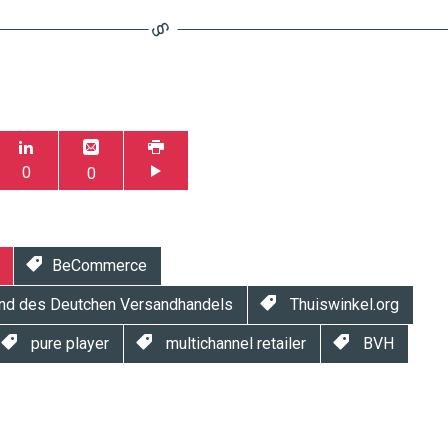
0
0
BeCommerce
d des Deutchen Versandhandels
Thuiswinkel.org
pure player
multichannel retailer
BVH