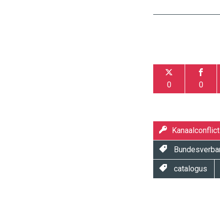
0
0
Kanaalconflict
Bundesverban
catalogus
Twinkle
Twinkle