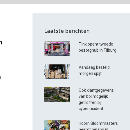
Laatste berichten
n
Flink opent tweede
bezorghub in Tilburg
Vandaag besteld,
morgen spijt
n
Ook klantgegevens
van bol mogelijk
getroffen bij
cyberincident
Hoorn Bloommasters
neemt belang in