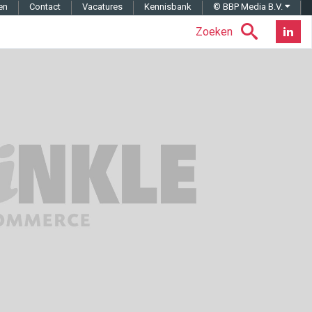
en
Contact
Vacatures
Kennisbank
© BBP Media B.V.
Zoeken
Nieuwsb