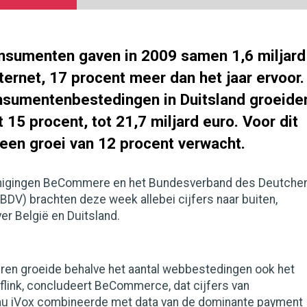
nsumenten gaven in 2009 samen 1,6 miljard
nternet, 17 procent meer dan het jaar ervoor.
nsumentenbestedingen in Duitsland groeide
t 15 procent, tot 21,7 miljard euro. Voor dit
 een groei van 12 procent verwacht.
nigingen BeCommere en het Bundesverband des Deutche
DV) brachten deze week allebei cijfers naar buiten,
ver België en Duitsland.
uren groeide behalve het aantal webbestedingen ook het
flink, concludeert BeCommerce, dat cijfers van
u iVox combineerde met data van de dominante payment