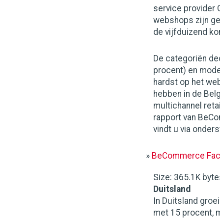
service provider
webshops zijn ge
de vijfduizend ko
De categoriën dec
procent) en mode
hardst op het web
hebben in de Belg
multichannel reta
rapport van BeCom
vindt u via onders
»
BeCommerce Fact
Size
: 365.1K byt
Duitsland
In Duitsland gro
met 15 procent, 