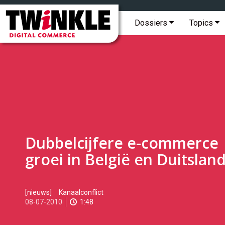
Topmenu
Twinkle
|
Hoofdmenu
Dossiers
Topics
Digital
Commerce
Dubbelcijfere e-commerce
groei in België en Duitslan
2010-
[nieuws]
Kanaalconflict
07-
08-07-2010
1:48
08T10:05:00
2017-