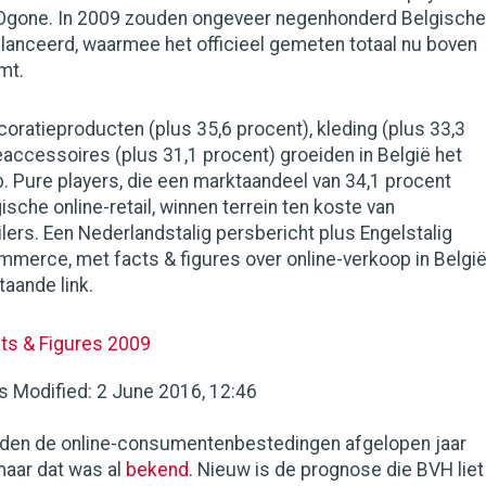
 Ogone. In 2009 zouden ongeveer negenhonderd Belgische
lanceerd, waarmee het officieel gemeten totaal nu boven
mt.
oratieproducten (plus 35,6 procent), kleding (plus 33,3
accessoires (plus 31,1 procent) groeiden in België het
. Pure players, die een marktaandeel van 34,1 procent
ische online-retail, winnen terrein ten koste van
ilers. Een Nederlandstalig persbericht plus Engelstalig
merce, met facts & figures over online-verkoop in België
taande link.
s & Figures 2009
es
Modified
:
2 June 2016, 12:46
eiden de online-consumentenbestedingen afgelopen jaar
maar dat was al
bekend
. Nieuw is de prognose die BVH liet