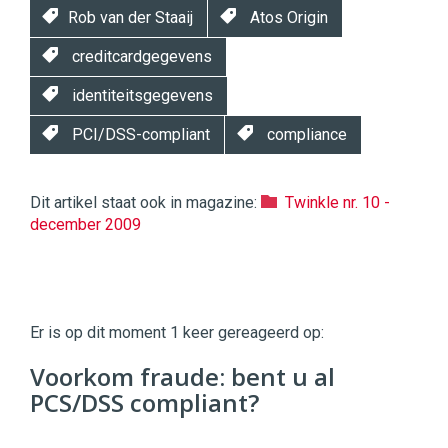
Rob van der Staaij
Atos Origin
creditcardgegevens
identiteitsgegevens
PCI/DSS-compliant
compliance
Dit artikel staat ook in magazine:
Twinkle nr. 10 -
december 2009
Twinkle
Twinkle
|
Er is op dit moment 1 keer gereageerd op:
Digital
Commerce
https://twinklemagazine.nl
Voorkom fraude: bent u al
PCS/DSS compliant?
96
54