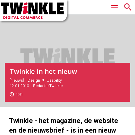
Twinkle
Hoofdmenu
|
Digital
Commerce
Twinkle in het nieuw
2010-
[nieuws]
Design
Usability
12-01-2010
Redactie Twinkle
01-
12T13:33:00
1:41
2017-
05-
27
180
106
Twinkle - het magazine, de website
en de nieuwsbrief - is in een nieuw