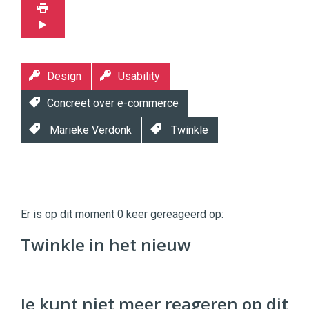
Design
Usability
Concreet over e-commerce
Marieke Verdonk
Twinkle
Twinkle
Twinkle
|
Er is op dit moment 0 keer gereageerd op:
Digital
Commerce
https://twinklemagazine.nl
Twinkle in het nieuw
96
54
Je kunt niet meer reageren op dit