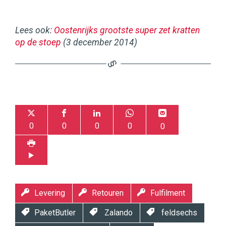
Lees ook:
Oostenrijks grootste super zet kratten
op de stoep
(3 december 2014)
0
0
0
0
0
Levering
Retouren
Fulfilment
PaketButler
Zalando
feldsechs