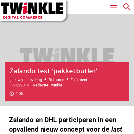
Twinkle
Hoofdmenu
|
Digital
Commerce
Zalando test ‘pakketbutler’
2014-
[nieuws]
Levering
Retouren
Fulfilment
17-12-2014
Redactie Twinkle
12-
17T12:37:00
1:06
2017-
05-
27
180
101
Zalando en DHL participeren in een
opvallend nieuw concept voor de
last