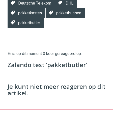
Deutsche Telekom
DHL
pakketkasten
pakketbussen
pakketbutler
Twinkle
Twinkle
|
Er is op dit moment 0 keer gereageerd op:
Digital
Commerce
https://twinklemagazine.nl
Zalando test ‘pakketbutler’
96
54
Je kunt niet meer reageren op dit
artikel.