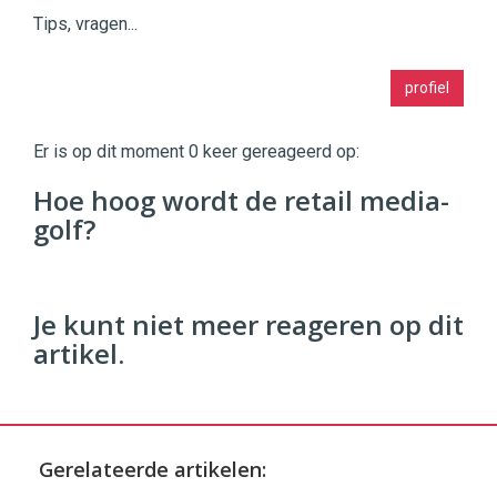
Tips, vragen...
Twinkle
profiel
|
Digital
Commerce
https://twinklemagazine.nl
Er is op dit moment 0 keer gereageerd op:
96
Hoe hoog wordt de retail media-
54
golf?
Je kunt niet meer reageren op dit
artikel.
Gerelateerde artikelen: