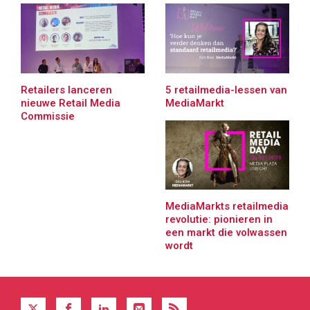
Retailers lanceren
5 retailmedia-lessen van
nieuwe Retail Media
MediaMarkt
Commissie
MediaMarkts retailmedia
revolutie: pionieren in
een markt die volwassen
wordt