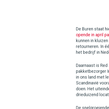
De Buren staat h
opende in april p
kunnen in kluizen
retourneren. In é
het bedrijf in N
Daarnaast is Red
pakketbezorger I
in ons land met l
Scandinavië voora
doen. Het uiteind
drieduizend loca
De snelgroeiende 