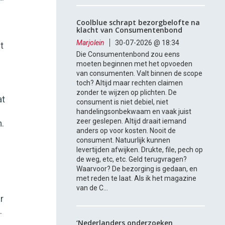
Coolblue schrapt bezorgbelofte na
klacht van Consumentenbond
Marjolein
30-07-2026 @ 18:34
t
Die Consumentenbond zou eens
moeten beginnen met het opvoeden
van consumenten. Valt binnen de scope
toch? Altijd maar rechten claimen
zonder te wijzen op plichten. De
at
consument is niet debiel, niet
handelingsonbekwaam en vaak juist
zeer geslepen. Altijd draait iemand
.
anders op voor kosten. Nooit de
consument. Natuurlijk kunnen
levertijden afwijken. Drukte, file, pech op
de weg, etc, etc. Geld terugvragen?
Waarvoor? De bezorging is gedaan, en
met reden te laat. Als ik het magazine
van de C...
r
.
‘Nederlanders onderzoeken