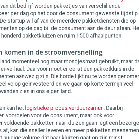
an dit bedrijf worden pakketjes van verschillende
keer per dag op het door de consument gewenste tijdstip
 De startup wil af van de meerdere pakketdiensten die op
menten op de dag bij de consument aan de deur staan. He
r honderd pakketkluizen en ruim 1500 afhaalpunten.
n komen in de stroomversnelling
 land momenteel nog maar mondjesmaat gebruikt, maar d
-ei-verhaal. Daarvoor moet er eerst een pakketkluis in de
nten aanwezig zijn. Die horde lijkt nu te worden genomen
el volop geïnvesteerd en we gaan op korte termijn veel
anden zien in ons eigen land.
en kan het
logistieke proces verduurzamen
. Daarbij
een voordelen voor de consument, maar ook voor
er voldoende pakketten naar kluizen gaan legt een bezorge
s af, kan die sneller leveren en meer pakketten meenemen
 huidige volume dat naar kluizen gaat op zijn minst