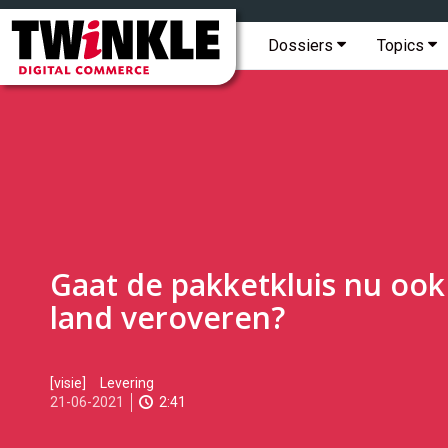
Topmenu
Twinkle
|
Hoofdmenu
Dossiers
Topics
Digital
Commerce
Gaat de pakketkluis nu ook
land veroveren?
2021-
[visie]
Levering
06-
21-06-2021
2:41
21T11:06:00
2021-