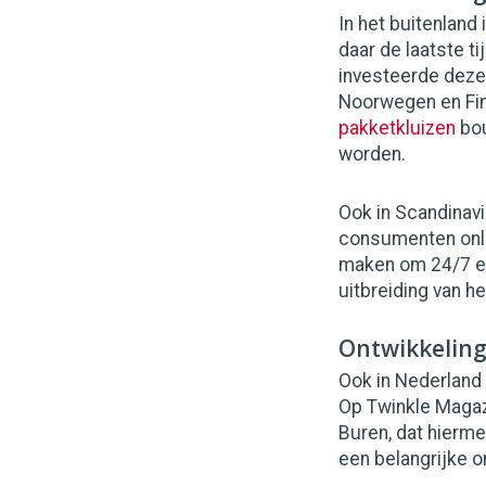
In het buitenland 
daar de laatste t
investeerde deze
Noorwegen en Finl
pakketkluizen
bou
worden.
Ook in Scandinav
consumenten onlin
maken om 24/7 een
uitbreiding van h
Ontwikkelin
Ook in Nederland
Op Twinkle Magaz
Buren, dat hierm
een belangrijke o