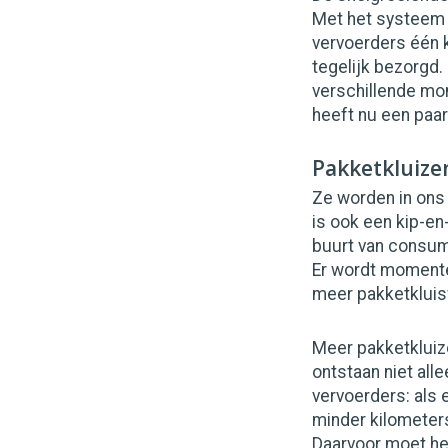
Met het systeem v
vervoerders één 
tegelijk bezorgd.
verschillende mo
heeft nu een paa
Pakketkluize
Ze worden in ons
is ook een kip-en
buurt van consume
Er wordt momente
meer pakketkluisw
Meer pakketkluiz
ontstaan niet all
vervoerders: als 
minder kilometer
Daarvoor moet het