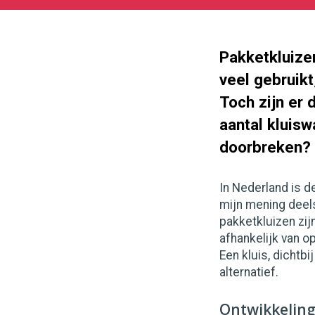
06-
21
1000
562
Pakketkluize
veel gebruikt
Toch zijn er 
aantal kluisw
doorbreken?
In Nederland is d
mijn mening deel
pakketkluizen zijn
afhankelijk van o
Een kluis, dichtbi
alternatief.
Ontwikkeling