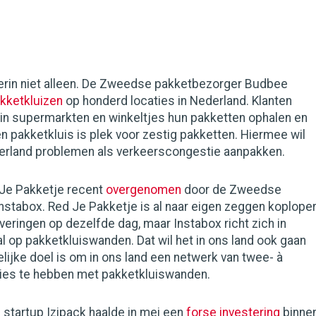
ierin niet alleen. De Zweedse pakketbezorger Budbee
akketkluizen
op honderd locaties in Nederland. Klanten
 in supermarkten en winkeltjes hun pakketten ophalen en
én pakketkluis is plek voor zestig pakketten. Hiermee wil
ederland problemen als verkeerscongestie aanpakken.
 Je Pakketje recent
overgenomen
door de Zweedse
nstabox. Red Je Pakketje is al naar eigen zeggen koplope
everingen op dezelfde dag, maar Instabox richt zich in
l op pakketkluiswanden. Dat wil het in ons land ook gaan
elijke doel is om in ons land een netwerk van twee- à
ties te hebben met pakketkluiswanden.
startup Izipack haalde in mei een
forse investering
binnen