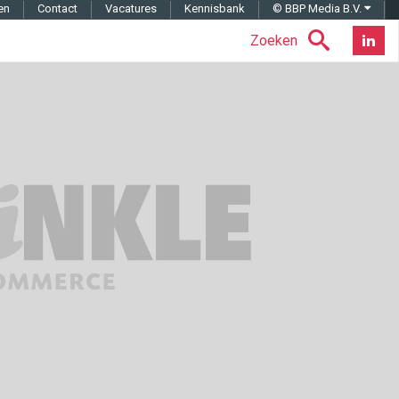
en
Contact
Vacatures
Kennisbank
© BBP Media B.V.
Zoeken
Nieuwsb