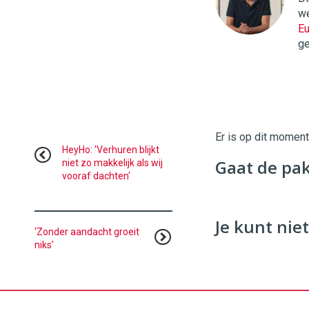
Digital
we
Commerce
https://
Eu
ge
96
54
Er is op dit momen
HeyHo: 'Verhuren blijkt
Gaat de pak
niet zo makkelijk als wij
vooraf dachten'
Je kunt niet
‘Zonder aandacht groeit
niks’