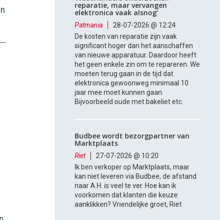
reparatie, maar vervangen
in
elektronica vaak alsnog’
Patmania
28-07-2026 @ 12:24
De kosten van reparatie zijn vaak
significant hoger dan het aanschaffen
van nieuwe apparatuur. Daardoor heeft
het geen enkele zin om te repareren. We
moeten terug gaan in de tijd dat
elektronica gewoonweg minimaal 10
jaar mee moet kunnen gaan.
Bijvoorbeeld oude met bakeliet etc.
Budbee wordt bezorgpartner van
Marktplaats
Riet
27-07-2026 @ 10:20
Ik ben verkoper op Marktplaats, maar
kan niet leveren via Budbee, de afstand
naar A.H. is veel te ver. Hoe kan ik
voorkomen dat klanten die keuze
aanklikken? Vriendelijke groet, Riet
n