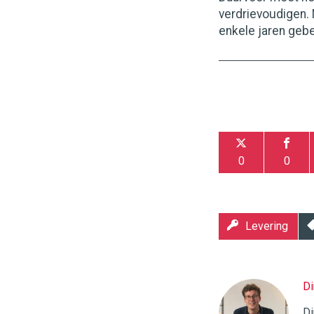
verdrievoudigen. M
enkele jaren geb
0
0
Levering
Di
Twinkle
|
Di