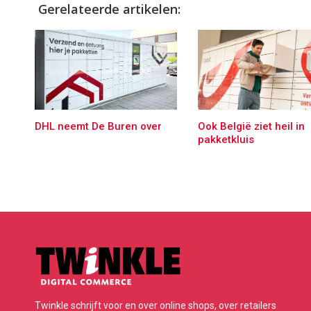
Gerelateerde artikelen:
DHL neemt De Buren over
Ook België ziet heil in
pakketkluis
Twinkle schrijft voor en over online shops, over retailers