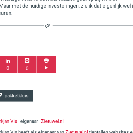
aar met de huidige investeringen, zie ik dat eigenlijk wel 
euren.
0
0
pakketkluis
rkjan Vis
eigenaar
Zietuwel.nl
rkjan Vis heeft als eigenaar van
Zietuwel.nl
tientallen websites e