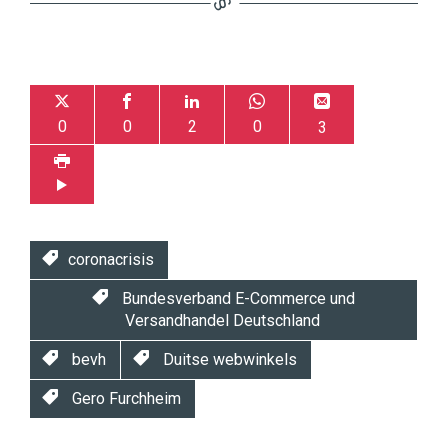
0
0
2
0
3
coronacrisis
Bundesverband E-Commerce und
Versandhandel Deutschland
bevh
Duitse webwinkels
Gero Furchheim