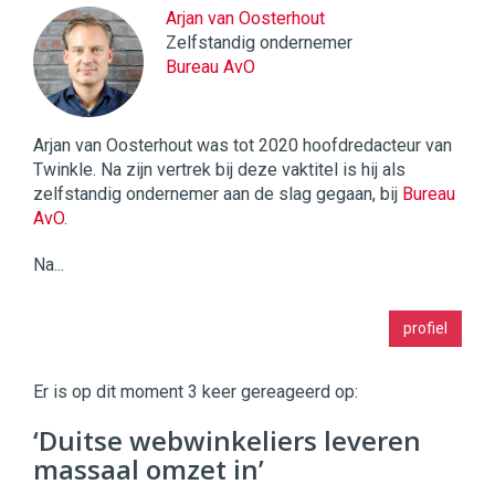
Arjan van Oosterhout
Zelfstandig ondernemer
Bureau AvO
Arjan van Oosterhout was tot 2020 hoofdredacteur van
Twinkle. Na zijn vertrek bij deze vaktitel is hij als
zelfstandig ondernemer aan de slag gegaan, bij
Bureau
AvO
.
Na...
Twinkle
profiel
|
Digital
Commerce
https://twinklemagazine.nl
Er is op dit moment 3 keer gereageerd op:
96
‘Duitse webwinkeliers leveren
54
massaal omzet in’