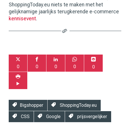
ShoppingToday.eu niets te maken met het
gelijknamige jaarlijks terugkerende e-commerce
kennisevent
.
0
0
0
0
0
Bigshopper
ShoppingToday.eu
CSS
Google
prijsvergelijker