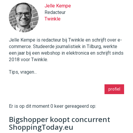
Jelle Kempe
Redacteur
Twinkle
Jelle Kempe is redacteur bij Twinkle en schrijft over e-
commerce. Studeerde journalistiek in Tilburg, werkte
een jaar bij een webshop in elektronica en schrijft sinds
2018 voor Twinkle.
Tips, vragen...
Twinkle
profiel
|
Digital
Commerce
https://twinklemagazine.nl
Er is op dit moment 0 keer gereageerd op:
96
Bigshopper koopt concurrent
54
ShoppingToday.eu