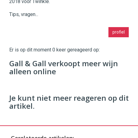
2018 voor Twinkle.
Tips, vragen...
Twinkle
profiel
|
Digital
Commerce
https://twinklemagazine.nl
Er is op dit moment 0 keer gereageerd op:
96
Gall & Gall verkoopt meer wijn
54
alleen online
Je kunt niet meer reageren op dit
artikel.