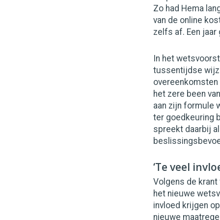
Zo had Hema lange
van de online kos
zelfs af. Een jaa
In het wetsvoorst
tussentijdse wijz
overeenkomsten al
het zere been van
aan zijn formule 
ter goedkeuring b
spreekt daarbij a
beslissingsbevoe
‘Te veel invlo
Volgens de krant
het nieuwe wetsv
invloed krijgen o
nieuwe maatregel