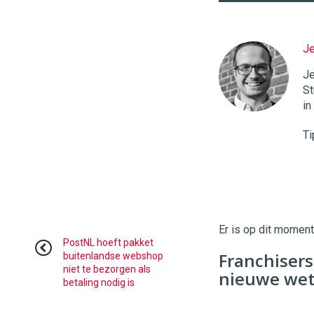
J
Twinkle
|
Je
Digital
St
Commerce
https://
in
96
54
Ti
Er is op dit momen
PostNL hoeft pakket
Franchisers
buitenlandse webshop
niet te bezorgen als
nieuwe we
betaling nodig is