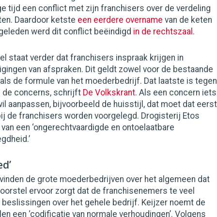
 tijd een conflict met zijn franchisers over de verdeling
ten. Daardoor ketste
een eerdere overname
van de keten
r geleden werd dit conflict beëindigd
in de rechtszaal
.
el staat verder dat franchisers inspraak krijgen in
igingen van afspraken. Dit geldt zowel voor de bestaande
s de formule van het moederbedrijf. Dat laatste is tegen
 de concerns, schrijft
De Volkskrant
. Als een concern iets
wil aanpassen, bijvoorbeeld de huisstijl, dat moet dat eerst
ij de franchisers worden voorgelegd. Drogisterij Etos
l van een ‘ongerechtvaardigde en ontoelaatbare
gdheid.’
ed’
 vinden de grote moederbedrijven over het algemeen dat
oorstel ervoor zorgt dat de franchisenemers te veel
p beslissingen over het gehele bedrijf. Keijzer noemt de
en een ‘codificatie van normale verhoudingen’. Volgens