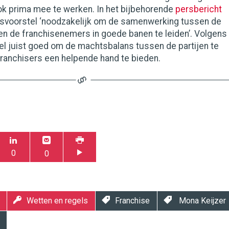
ook prima mee te werken. In het bijbehorende
persbericht
svoorstel ‘noodzakelijk om de samenwerking tussen de
en de franchisenemers in goede banen te leiden’. Volgens
tel juist goed om de machtsbalans tussen de partijen te
franchisers een helpende hand te bieden.
0
0
Wetten en regels
Franchise
Mona Keijzer