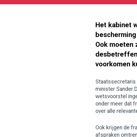
07-
12
1000
562
Het kabinet 
bescherming k
Ook moeten z
desbetreffen
voorkomen k
Staatssecretaris
minister Sander 
wetsvoorstel inge
onder meer dat f
over alle relevan
Ook krijgen de fr
afspraken omtrent