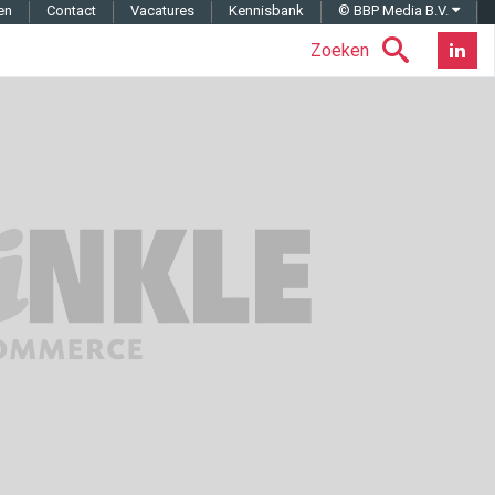
en
Contact
Vacatures
Kennisbank
© BBP Media B.V.
Zoeken
Nieuwsb