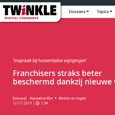
Topmenu
Twinkle
|
Hoofdmenu
Dossiers
Topics
Digital
Commerce
‘Inspraak bij tussentijdse wijzigingen’
Franchisers straks beter
beschermd dankzij nieuwe
2019-
[nieuws]
Kanaalconflict
Wetten en regels
07-
12-07-2019
1:34
12T09:59:00
2019-