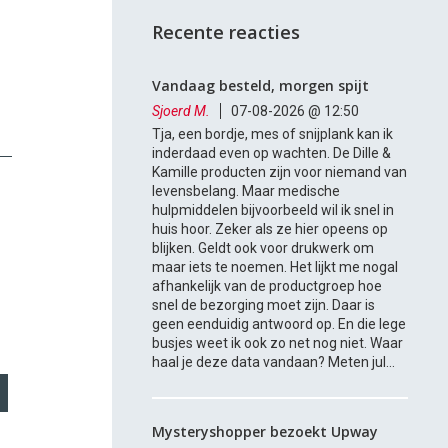
Recente reacties
Vandaag besteld, morgen spijt
Sjoerd M.
07-08-2026 @ 12:50
Tja, een bordje, mes of snijplank kan ik
inderdaad even op wachten. De Dille &
Kamille producten zijn voor niemand van
levensbelang. Maar medische
hulpmiddelen bijvoorbeeld wil ik snel in
huis hoor. Zeker als ze hier opeens op
blijken. Geldt ook voor drukwerk om
maar iets te noemen. Het lijkt me nogal
afhankelijk van de productgroep hoe
snel de bezorging moet zijn. Daar is
geen eenduidig antwoord op. En die lege
busjes weet ik ook zo net nog niet. Waar
haal je deze data vandaan? Meten jul...
Mysteryshopper bezoekt Upway